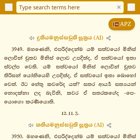
විනයපිටක
APZ
සුත්තපිටක
දුතියමනුස්සචුති සූත්‍රය (AI)
දීඝනිකාය
මජ්ඣිමනිකාය
3949. මහණෙනි, එපරිද්දෙන්ම යම් සත්වයෝ මිනිස්
සංයුත්තනිකාය
ලොවින් චුතව මිනිස් ලොව උපදිත්ද, ඒ සත්වයෝ ඉතා
ස්වල්ප වෙති. යම් සත්වයෝ මිනිස් ලොවින් චුතව
සගාථවග්ගො
තිරිසන් යෝනියෙහි උපදිත්ද, ඒ සත්වයෝ ඉතා බොහෝ
නිදානවග්ගො
වෙත්. ඊට හේතු කවරේද යත්? සතර ආර්‍ය්‍ය සත්‍යයන්
ඛන්ධකවග්ගො
නොදක්නා ලද බැවිනි, කවර ඒ සතරකගේද -පෙ-
සළායතනවග්ගො
යොගො කරණීයොති.
මහාවග්ගො
1.
12. 11. 3.
මග්ගසංයුත්තං
තතියමනුස්සචුති සූත්‍රය (AI)
2.
3950. මහණෙනි, එපරිද්දෙන්ම යම් සත්වයෝ මිනිස්
බොජ්ඣඞ්ගසංයුත්තං