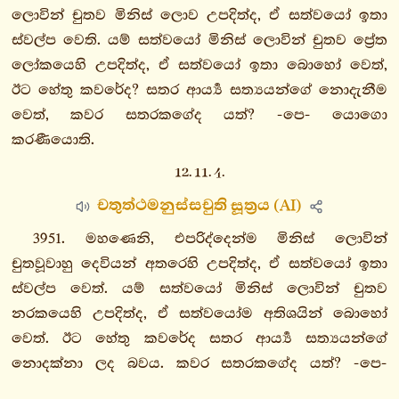
ලොවින් චුතව මිනිස් ලොව උපදිත්ද, ඒ සත්වයෝ ඉතා
3.
ස්වල්ප වෙති. යම් සත්වයෝ මිනිස් ලොවින් චුතව ප්‍රේත
සතිපට්ඨානසංයුත්තං
ලෝකයෙහි උපදිත්ද, ඒ සත්වයෝ ඉතා බොහෝ වෙත්,
4.
ඊට හේතු කවරේද? සතර ආර්‍ය්‍ය සත්‍යයන්ගේ නොදැනීම
ඉන්ද්‍රියසංයුත්තං
වෙත්, කවර සතරකගේද යත්? -පෙ- යොගො
5.
කරණීයොති.
සම්මප්පධානසංයුත්තං
6.
12. 11. 4.
බලසංයුත්තං
චතුත්ථමනුස්සචුති සූත්‍රය (AI)
7.
3951. මහණෙනි, එපරිද්දෙන්ම මිනිස් ලොවින්
ඉද්ධිපාදසංයුත්තං
චුතවූවාහු දෙවියන් අතරෙහි උපදිත්ද, ඒ සත්වයෝ ඉතා
8.
ස්වල්ප වෙත්. යම් සත්වයෝ මිනිස් ලොවින් චුතව
අනුරුද්ධසංයුත්තං
නරකයෙහි උපදිත්ද, ඒ සත්වයෝම අතිශයින් බොහෝ
9.
වෙත්. ඊට හේතු කවරේද සතර ආර්‍ය්‍ය සත්‍යයන්ගේ
ඣානසංයුත්තං
නොදක්නා ලද බවය. කවර සතරකගේද යත්? -පෙ-
10.
යොගො කරණීයොති.
ආනාපානසංයුත්තං