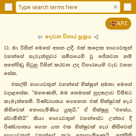
විනයපිටක
APZ
සුත්තපිටක
දෙවන විහාර සූත්‍රය
දීඝනිකාය
මජ්ඣිමනිකාය
12. මා විසින් මෙසේ අසන ලදී. එක් කලෙක භාග්‍යවතුන්
සංයුත්තනිකාය
වහන්සේ සැවැත්නුවර සමීපයෙහි වූ ජේතවන නම්
අනේපිඬු සිටුහු විසින් කරවන ලද විහාරයෙහි වැඩ වසන
සගාථවග්ගො
සේක.
නිදානවග්ගො
ඛන්ධකවග්ගො
එකල්හි භාග්‍යවතුන් වහන්සේ භික්ෂූන් අමතා මෙසේ
සළායතනවග්ගො
වදාළසේක. “මහණෙනි, මම තෙමසක් හුදකලාව විසීමට
මහාවග්ගො
කැමැත්තෙමි. පිණ්ඩපාතය ගෙනෙන එක් භික්ෂුවක් හැර
1.
කිසිවෙක් නොපැමිණිය යුතුයි.” ඒ භික්ෂූහු “එසේය,
මග්ගසංයුත්තං
ස්වාමීනියි” කියා භාග්‍යවතුන් වහන්සේට උත්තර දී
පිණ්ඩපාතය ගෙන යන එක භික්ෂුවක් හැර කිසිවෙක්
1.
භාග්‍යවතුන් වහන්සේ කරා නොපැමිණෙයි. ඉක්බිති
අවිජ්ජාවග්ගො