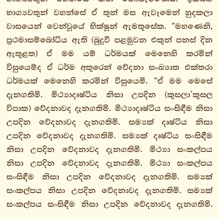
භාග්‍යවතුන් වහන්සේ ඒ තුන් මස ඇවෑමෙන් හුදකලා
2.
වාසයෙන් වෙන්වූයේ භික්ෂූන් ඇමතූසේක. “මහණෙනි,
විහාරවග්ගො
ප්‍රථමාසම්බෝධිය ඇති (බුදුවී පළමුවන එකුන් පනස් දින
විහාරසුත්තං
ඇතුළත) ඒ මම යම් ධර්මයක් මෙනෙහි කරමින්
දුතියවිහාරසුත්තං
විසුයෙම්ද ඒ ධර්ම අතුරෙන් වේදනා සංඛ්‍යාත එක්තරා
සෙඛසුත්තං
ධර්මයක් මෙනෙහි කරමින් විසුයෙමි. “ඒ මම මෙසේ
උප්පාදසුත්තං
දැනගතිමි. මිථ්‍යාදෘෂ්ටිය නිසා උපදින (කුසලා’කුසල
දුතියඋප්පාදසුත්තං
විපාක) වේදනාවද දැනගතිමි. මිථ්‍යාදෘෂ්ටිය සංසිඳීම නිසා
පරිසුද්ධසුත්තං
උපදින වේදනාවද දැනගතිමි. සම්‍යක් දෘෂ්ටිය නිසා
දුතියපරිසුද්ධසුත්තං
උපදින වේදනාවද දැනගතිමි. සම්‍යක් දෘෂ්ටිය සංසිඳීම
කුක්කුටාරාමසුත්තං
නිසා උපදින වේදනාවද දැනගතිමි. මිථ්‍යා සංකල්පය
දුතිය
නිසා උපදින වේදනාවද දැනගතිමි. මිථ්‍යා සංකල්පය
කුක්කුටාරාමසුත්තං
සංසිඳීම නිසා උපදින වේදනාවද දැනගතිමි. සම්‍යක්
තතියකුක්කුටාරාමසුත්තං
සංකල්පය නිසා උපදින වේදනාවද දැනගතිමි. සම්‍යක්
3.
සංකල්පය සංසිඳීම නිසා උපදින වේදනාවද දැනගතිමි.
මිච්ඡත්තවග්ගො
මිථ්‍යා වචනය නිසා උපදින වේදනාවද දැනගතිමි. මිථ්‍යා