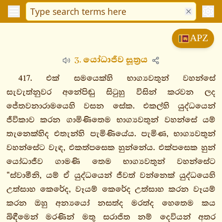
විනයපිටක
APZ
සුත්තපිටක
3. යෝධාජීව සූත්‍රය
දීඝනිකාය
මජ්ඣිමනිකාය
417. එක් සමයෙක්හි භාග්‍යවතුන් වහන්සේ
සංයුත්තනිකාය
සැවැත්නුවර අනේපිඬු සිටුහු විසින් කරවන ලද
ජේතවනාරාමයෙහි වසන සේක. එකල්හි යුද්ධයෙන්
සගාථවග්ගො
ජීවිකාව කරන ගාමිණිතෙම භාග්‍යවතුන් වහන්සේ යම්
නිදානවග්ගො
තැනෙක්හිද එතැන්හි පැමිණියේය. පැමිණ, භාග්‍යවතුන්
ඛන්ධකවග්ගො
වහන්සේට වැඳ, එකත්පසෙක හුන්නේය. එක්පසෙක හුන්
සළායතනවග්ගො
යෝධාජීව ගාමණි තෙම භාග්‍යවතුන් වහන්සේට
1.
“ස්වාමීනි, යම් ඒ යුද්ධයෙන් ජීවත් වන්නෙක් යුද්ධයෙහි
සළායතනසංයුත්තං
උත්සාහ කෙරේද, වෑයම් කෙරේද උත්සාහ කරන වෑයම්
2.
කරන ඔහු අන්‍යයෝ නසත්ද මරත්ද හෙතෙම කය
වෙදනාසංයුත්තං
බිඳීමෙන් මරණින් මතු සරාජිත නම් දෙවියන් අතර
3.