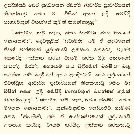
උපදිත්යයි පෙර යුද්ධයෙන් ජීවත්වූ ආචාර්ය ප්‍රාචාර්යයන්
මාතුගාමසංයුත්තං
කියන්නාවූ මෙය මා විසින් අසන ලදී. මෙහිදී
4.
භාග්‍යවතුන් වහන්සේ කුමක් කියන්නාහුද"
ජම්බුඛාදකසංයුත්තං
5.
"ගාමණිය, කම් නැත, මෙය තිබේවා මෙය මගෙන්
සාමණ්ඩකානි
නොඅසාවා". දෙවනුවත් “ස්වාමීනි, යම් ඒ යුද්ධයෙන්
සංයුත්තං
ජීවත් වන්නෙක් යුද්ධයෙහි උත්සාහ කෙරේද, වෑයම්
6.
කෙරේද, උත්සාහ කරන වෑයම් කරන ඔහු අන්‍යයෝ
මොග්ගල්ලානසංයුත්තං
නසත්ද, මරත්ද, හෙතෙම කය බිඳීමෙන් මරණින් මතු
7.
සරාජිත නම් දෙවියන් අතර උපදිත්යයි පෙර යුද්ධයෙන්
චිත්තසංයුත්තං
ජීවත්වුන ආචාර්ය ප්‍රාචාර්යයන් කියන්නාවූ මෙය මා
8.
විසින් අසන ලදී. මෙහිදී භාග්‍යවතුන් වහන්සේ කුමක්
ගාමණීසංයුත්තං
කියන්නාහුද" "ගාමණිය, කම් නැත, මෙය තිබේවා. මෙය
මගෙන් නොඅසාවා". තුන්වෙනුවත් යෝධාජීව ගාමණි
1.
තෙම "ස්වාමීනි, යම් ඒ යෝධාජීවයෙක් යුද්ධයෙහි
ගාමණීවග්ගො
උත්සාහ කරයිද, වෑයම් කරයිද, උත්සාහ කරන්නාවූ
චණ්ඩගාමණීසුත්තං
වෑයම් කරන්නාවූ ඔහු අන්‍යයන් නසත්ද, මරත්ද,