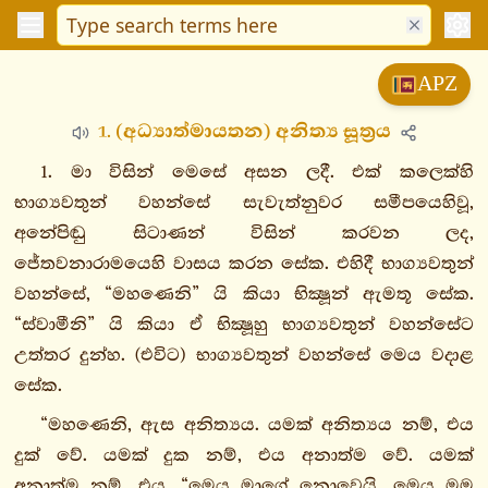
විනයපිටක
APZ
සුත්තපිටක
1. (අධ්‍යාත්මායතන) අනිත්‍ය සූත්‍රය
දීඝනිකාය
මජ්ඣිමනිකාය
1. මා විසින් මෙසේ අසන ලදී. එක් කලෙක්හි
සංයුත්තනිකාය
භාග්‍යවතුන් වහන්සේ සැවැත්නුවර සමීපයෙහිවූ,
අනේපිඬු සිටාණන් විසින් කරවන ලද,
සගාථවග්ගො
ජේතවනාරාමයෙහි වාසය කරන සේක. එහිදී භාග්‍යවතුන්
නිදානවග්ගො
වහන්සේ, “මහණෙනි” යි කියා භික්‍ෂූන් ඇමතූ සේක.
ඛන්ධකවග්ගො
“ස්වාමීනි” යි කියා ඒ භික්‍ෂූහු භාග්‍යවතුන් වහන්සේට
සළායතනවග්ගො
උත්තර දුන්හ. (එවිට) භාග්‍යවතුන් වහන්සේ මෙය වදාළ
1.
සේක.
සළායතනසංයුත්තං
“මහණෙනි, ඇස අනිත්‍යය. යමක් අනිත්‍යය නම්, එය
1.
දුක් වේ. යමක් දුක නම්, එය අනාත්ම වේ. යමක්
අනිච්චවග්ගො
අනාත්ම නම්, එය, “මෙය මාගේ නොවෙයි, මෙය මම