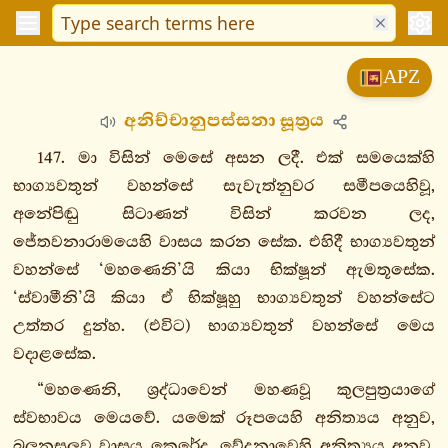
විනයපිටක
APZ
සුත්තපිටක
අනිච්චානුපස්සනා සූත්‍රය
දීඝනිකාය
මජ්ඣිමනිකාය
147. මා විසින් මෙසේ අසන ලදී. එක් සමයෙක්හි
සංයුත්තනිකාය
භාග්‍යවතුන් වහන්සේ සැවැත්නුවර සමීපයෙහිවූ,
අනේපිඬු සිටාණන් විසින් කරවන ලද,
සගාථවග්ගො
ජේතවනාරාමයෙහි වාසය කරන සේක. එහිදී භාග්‍යවතුන්
නිදානවග්ගො
වහන්සේ ‘මහණෙනි’යි කියා භික්ෂූන් ඇමතූසේක.
ඛන්ධකවග්ගො
‘ස්වාමීනි’යි කියා ඒ භික්ෂූහු භාග්‍යවතුන් වහන්සේට
1.
උත්තර දුන්හ. (එවිට) භාග්‍යවතුන් වහන්සේ මෙය
ඛන්ධසංයුත්තං
වදාළසේක.
1.
“මහණෙනි, ශ්‍රද්ධාවෙන් මහණවූ කුලපුත්‍රයාගේ
මූලපණ්ණාසකො
ස්වභාවය මෙයවේ. යමෙක් රූපයෙහි අනිත්‍යය අනුව,
2.
බලනසුලුව වාසය කෙරේද, වේදනාවෙහි අනිත්‍යය අනුව,
මජ්ඣිමපණ්ණාසකො