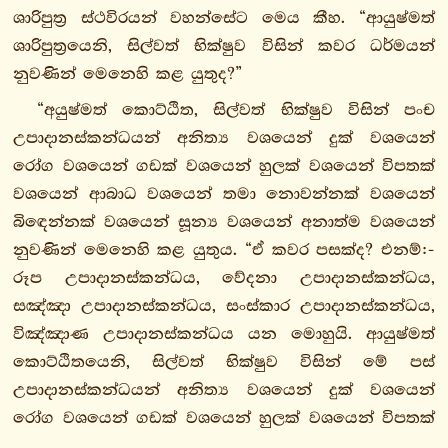
ශාරිපුත්‍ර ස්ථවිරයන් වහන්සේට මෙය කීහ. “ආයුෂ්මත්
3.
ශාරිපුත්‍රයෙනි, සිල්වත් භික්ෂුව විසින් කවර ධර්මයන්
උපරිපණ්ණාසකො
නුවණින් මෙනෙහි කළ යුතුද?”
1.
“අයුෂ්මත් කොට්ඨිත, සිල්වත් භික්ෂුව විසින් පංච
අන්තවග්ගො
උපාදානස්කන්ධයන් අනිත්‍ය වශයෙන් දුක් වශයෙන්
2.
රෝග වශයෙන් ගඩක් වශයෙන් හුලක් වශයෙන් විපතක්
ධම්මකථිකවග්ගො
වශයෙන් ආබාධ වශයෙන් තමා නොවන්නක් වශයෙන්
අවිජ්ජා
බිඳෙන්නක් වශයෙන් සූන්‍ය වශයෙන් අනාත්ම වශයෙන්
සුත්තං
නුවණින් මෙනෙහි කළ යුතුය. “ඒ කවර පසක්ද? එනම්:-
විජ්ජා
රූප උපාදානස්කන්ධය, වේදනා උපාදානස්කන්ධය,
සුත්තං
සඤ්ඤා උපාදානස්කන්ධය, සංස්කාර උපාදානස්කන්ධය,
පඨම
විඤ්ඤාණ උපාදානස්කන්ධය යන මොහුයි. ආයුෂ්මත්
ධම්මකථිකසුත්තං
කොට්ඨිතයෙනි, සිල්වත් භික්ෂුව විසින් මේ පස්
දුතිය
උපාදානස්කන්ධයන් අනිත්‍ය වශයෙන් දුක් වශයෙන්
ධම්මකථික
රෝග වශයෙන් ගඩක් වශයෙන් හුලක් වශයෙන් විපතක්
සුත්තං
වශයෙන් ආබාධ වශයෙන් තමා නොවන්නක් වශයෙන්