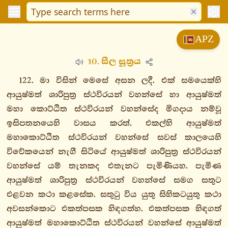
විනයපිටක
APZ
සුත්තපිටක
10. සීල සූත්‍රය
දීඝනිකාය
මජ්ඣිමනිකාය
122. මා විසින් මෙසේ අසන ලදී. එක් සමයෙක්හි
සංයුත්තනිකාය
ආයුෂ්මත් ශාරිපුත්‍ර ස්ථවිරයන් වහන්සේ හා ආයුෂ්මත්
මහා කොට්ඨිත ස්ථවිරයන් වහන්සේද මිගදාය නම්වූ
සගාථවග්ගො
ඉසිපතනයෙහි වාසය කරත්. එකල්හි ආයුෂ්මත්
නිදානවග්ගො
මහාකොට්ඨිත ස්ථවිරයන් වහන්සේ සවස් කාලයෙහි
ඛන්ධකවග්ගො
විවේකයෙන් නැගී සිටියේ ආයුෂ්මත් ශාරිපුත්‍ර ස්ථවිරයන්
1.
වහන්සේ යම් තැනකද එතැනට පැමිණියහ. පැමිණ
ඛන්ධසංයුත්තං
ආයුෂ්මත් ශාරිපුත්‍ර ස්ථවිරයන් වහන්සේ සමග සතුට
1.
එළවන කථා කළසේක. සතුටු විය යුතු සිහිකටයුතු කථා
මූලපණ්ණාසකො
අවසන්කොට එකත්පසක හිඳගත්හ. එකත්පසක හිඳගත්
2.
ආයුෂ්මත් මහාකොට්ඨිත ස්ථවිරයන් වහන්සේ ආයුෂ්මත්
මජ්ඣිමපණ්ණාසකො