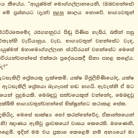
ය කීයේය. “ආයුෂ්මත් මොග්ගල්ලානයෙනි, (ඔබවහන්සේ)
ේ ප්‍රශ්නයට (දැන්) සුදුසු කාලය නොවේ. භාග්‍යවතුන්
්ථවිරතෙමේද රජගහනුවර පිඬු පිණිස හැසිර, බතින් පසු
තැන්හි වැඩියාහුය. වැඩ, භාග්‍යවතුන් වහන්සේට වැඳ,
 ආයුෂ්මත් මහාමොග්ගල්ලාන ස්ථවිරයන් වහන්සේට මෙසේ
ථවිරයන්වහන්සේ එක්තරා ප්‍රදේශයකදී සිනා පහළ කළේය.
ද?”
ැකිලි ප්‍රේතයකු දැක්කෙමි. යක්ෂ ගිජුලිහිණියෝද, යක්ෂ
ඇටසැකිලි ප්‍රේතයා බැගෑපත් හඬ නගයි. ඇවැත්නි ඒ මට
යෙන් පුදුමයකි. මෙබඳුවූ සත්වයෙකුත් වන්නේද, මෙබඳුවූ
ඉක්බිති භාග්‍යවතුන්වහන්සේ භික්ෂූන්හට කථාකළ සේක.
දකියිද, මෙසේ සාක්ෂ්‍ය හෝ කරන්නේවේද, ඒකාන්තයෙන්
වැනි) ඤාණය ඇතිවූ ශ්‍රාවකයෝ වාසය කෙරෙති. මහණෙනි,
ෙළෙමි. ඉදින් මම එය ප්‍රකාශ කෙළෙම් නම් අන්‍යයෝ මා