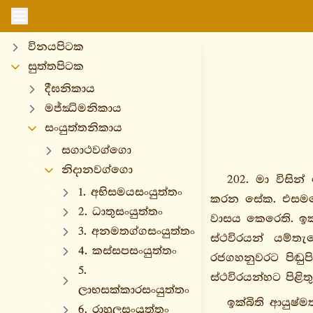
විනයපිටක
සුත්තපිටක
දීඝනිකාය
මජ්ඣිමනිකාය
සංයුත්තනිකාය
සගාථවග්ගො
නිදානවග්ගො
202. මා විසි
1. අභිසමයසංයුත්තං
කරන සේක. එසමයෙ
2. ධාතුසංයුත්තං
වාසය කෙරෙති. ඉක්
3. අනමතග්ගසංයුත්තං
ස්ථවිරයන් යම්ත
4. කස්සපසංයුත්තං
රජගහනුවරට පිඬුප
5.
ස්ථවිරයන්හට පිළිත
ලාභසක්කාරසංයුත්තං
ඉක්බිති ආයුෂ්
6. රාහුලසංයුත්තං