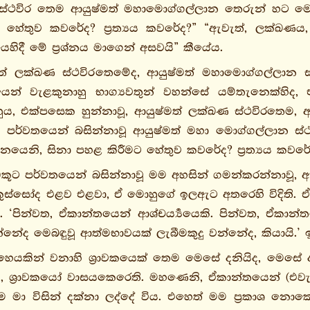
ස්ථවිර තෙම ආයුෂ්මත් මහාමොග්ගල්ලාන තෙරුන් හට මෙ
 හේතුව කවරේද? ප්‍රත්‍යය කවරේද?” “ඇවැත්, ලක්ඛණය, ම
ිදී මේ ප්‍රශ්නය මාගෙන් අසවයි” කීයේය.
මත් ලක්ඛණ ස්ථවිරතෙමේද, ආයුෂ්මත් මහාමොග්ගල්ලාන ස
ෙන් වැළකුනාහු භාග්‍යවතුන් වහන්සේ යම්තැනෙක්හිද, එ
ුය, එක්පසෙක හුන්නාවූ, ආයුෂ්මත් ලක්ඛණ ස්ථවිරතෙම,
ට පර්වතයෙන් බසින්නාවූ ආයුෂ්මත් මහා මොග්ගල්ලාන ස්
යෙනි, සිනා පහළ කිරීමට හේතුව කවරේද? ප්‍රත්‍යය කවරේ
කූට පර්වතයෙන් බසින්නාවූ මම අහසින් ගමන්කරන්නාවූ, ඇටස
ුස්සෝද එළව එළවා, ඒ මොහුගේ ඉලඇට අතරෙහි විදිති. ඒ 
‘පින්වත, ඒකාන්තයෙන් ආශ්චර්‍ය්‍යයෙකි. පින්වත, ඒකාන්ත
න්නේද මෙබඳුවූ ආත්මභාවයක් ලැබීමකුදු වන්නේද, කියායි.’ 
හෙයකින් වනාහි ශ්‍රාවකයෙක් තෙම මෙසේ දනියිද, මෙසේ 
වූ, ශ්‍රාවකයෝ වාසයකෙරෙති. මහණෙනි, ඒකාන්තයෙන් (එ
ම මා විසින් දක්නා ලද්දේ විය. එහෙත් මම ප්‍රකාශ නොක