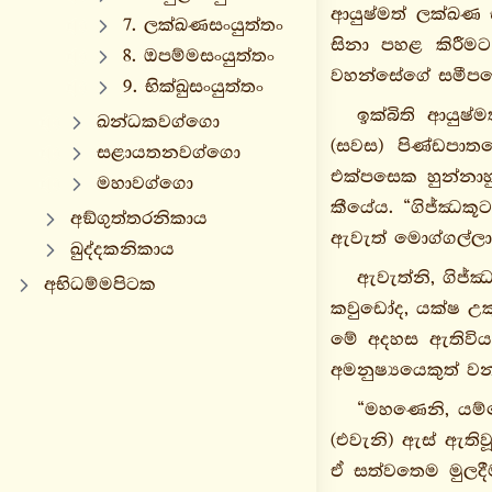
ආයුෂ්මත් ලක්ඛණ 
7. ලක්ඛණසංයුත්තං
සිනා පහළ කිරීමට
8. ඔපම්මසංයුත්තං
වහන්සේගේ සමීපයෙහ
9. භික්ඛුසංයුත්තං
ඉක්බිති ආයුෂ්
ඛන්ධකවග්ගො
(සවස) පිණ්ඩපාතය
සළායතනවග්ගො
එක්පසෙක හුන්නාහ
මහාවග්ගො
කීයේය. “ගිජ්ඣකූ
අඞ්ගුත්තරනිකාය
ඇවැත් මොග්ගල්ලාන
ඛුද්දකනිකාය
ඇවැත්නි, ගිජ්ඣ
අභිධම්මපිටක
කවුඩෝද, යක්ෂ උක
මේ අදහස ඇතිවිය. 
අමනුෂ්‍යයෙකුත් ව
“මහණෙනි, යම්
(එවැනි) ඇස් ඇති
ඒ සත්වතෙම මුලදී