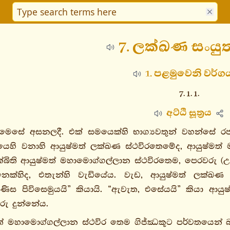
7. ලක්ඛණ සංයු
1. පළමුවෙනි වර්ග
7. 1. 1.
අට්ඨි සූත්‍රය
න් මෙසේ අසනලදී. එක් සමයෙක්හි භාග්‍යවතුන් වහන්සේ
හි වනාහි ආයුෂ්මත් ලක්ඛණ ස්ථවිරතෙමේද, ආයුෂ්මත් 
බිති ආයුෂ්මත් මහාමොග්ගල්ලාන ස්ථවිරතෙම, පෙරවරු (උද
ැනෙක්හිද, එතැන්හි වැඩියේය. වැඩ, ආයුෂ්මත් ලක්
ිණිස පිවිසෙමුයයි” කියායි. “ඇවැත, එසේයයි” කියා ආය
ුරු දුන්නේය.
මත් මහාමොග්ගල්ලාන ස්ථවිර තෙම ගිජ්ඣකූට පර්වතයෙන් බස