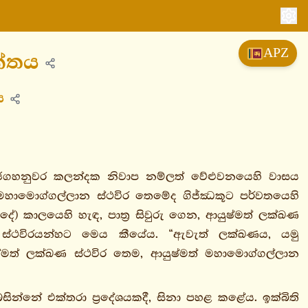
APZ
ත්තය
ය
 රජගහනුවර කලන්දක නිවාප නම්ලත් වේළුවනයෙහි වාසය
මහාමොග්ගල්ලාන ස්ථවිර තෙමේද ගිජ්ඣකූට පර්වතයෙහි
ේ) කාලයෙහි හැඳ, පාත්‍ර සිවුරු ගෙන, ආයුෂ්මත් ලක්ඛණ
ඛණ ස්ථවිරයන්හට මෙය කීයේය. “ඇවැත් ලක්ඛණය, යමු
ුෂ්මත් ලක්ඛණ ස්ථවිර තෙම, ආයුෂ්මත් මහාමොග්ගල්ලාන
ින්නේ එක්තරා ප්‍රදේශයකදී, සිනා පහළ කළේය. ඉක්බිති