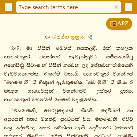
විනයපිටක
APZ
සුත්තපිටක
ධජග්ග සූත්‍රය.
දීඝනිකාය
මජ්ඣිමනිකාය
249. මා විසින් මෙසේ අසනලදී. එක් කලෙක
සංයුත්තනිකාය
භාග්‍යවතුන් වහන්සේ සැවැත්නුවර සමීපයෙහිවූ
අනේපිඬු සිටාණන් විසින් කරවන ලද ජේතවනාරාමයෙහි
සගාථවග්ගො
වැඩවසනසේක. එකල්හි වනාහි භාග්‍යවතුන් වහන්සේ
1.
“මහණෙනි” යි භික්‍ෂූන් ඇමතූසේක. “ස්වාමීනී” යි කියා ඒ
දෙවතාසංයුත්තං
භික්‍ෂූහු භාග්‍යවතුන් වහන්සේට උත්තර දුන්හ.
2.
භාග්‍යවතුන් වහන්සේ මෙසේ වදාළසේක.
දෙවපුත්තසංයුත්තං
3.
“මහණෙනි, පෙරවූදෙයක් කියමි. දෙවියන් හා
කොසලසංයුත්තං
අසුරයන් අතර මහත්වූ යුද්ධයක් විය. මහණෙනි, එවිට
4.
ශක්‍ර දේවේන්‍ද්‍ර තෙම තව්තිසා වැසි දෙවියන්ට (මෙසේ)
මාරසංයුත්තං
කථාකර කීවේය: ‘ඉදින් පින්වතුනි, යුද්ධයට පැමිණි