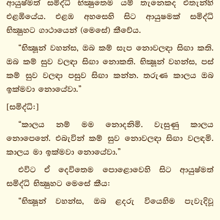
නන්දතිසුත්තං
ආයුෂ්මත් සමිද්ධි භික්‍ෂුතෙම යම් තැනෙකද එතැන්හි
නත්ථිපුත්තසුත්තං
එළඹියේය. එළඹ අහසෙහි සිට ආයුෂමක් සමිද්ධි
ඛත්තියසුත්තං
භික්‍ෂුහට ගාථායෙන් (මෙසේ) කීවේය.
සනමානසුත්තං
“භික්‍ෂූන් වහන්ස, ඔබ කම් සැප නොවලඳා සිඟා කති.
නිද්දාතන්දීසුත්තං
ඔබ කම් සුව වලඳා සිඟා නොකති. භික්‍ෂූන් වහන්ස, පස්
දුක්කරසුත්තං
කම් සුව වලඳා පසුව සිඟා කන්න. තරුණ කාලය ඔබ
හිරිසුත්තං
ඉක්මවා නොයේවා.”
කුටිකාසුත්තං
[සමිද්ධි:]
සමිද්ධිසුත්තං
“කාලය නම් මම නොදනිමි. වැසුණු කාලය
3.
නොපෙනේ. එබැවින් කම් සුව නොවලඳා සිඟා වලඳමි.
සත්තිවග්ගො
කාලය මා ඉක්මවා නොයේවා.”
4.
සතුල්ලපකායිකවග්ගො
එවිට ඒ දෙවිතෙම පොළොවෙහි සිට ආයුෂ්මත්
5.
සමිද්ධි භික්‍ෂුහට මෙසේ කීය:
ආදිත්තවග්ගො
“භික්‍ෂූන් වහන්ස, ඔබ ළදරු වියෙහිම පැවැදිවූ
6.
කෙනෙක, තරුණය, ඉතා කළු කෙස් ඇත්තෝය. යහපත්