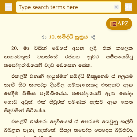
විනයපිටක
APZ
සුත්තපිටක
10. සමිද්ධි සූත්‍රය
දීඝනිකාය
මජ්ඣිමනිකාය
20. මා විසින් මෙසේ අසන ලදී. එක් කලෙක
සංයුත්තනිකාය
භාග්‍යවතුන් වහන්සේ රජගහ නුවර සමීපයෙහිවූ
තපෝදාරාමයෙහි වැඩ වෙසෙන සේක.
සගාථවග්ගො
1.
එකල්හි වනාහි ආයුෂ්මත් සම්ද්ධි භික්‍ෂුතෙම රෑ අලුයම
දෙවතාසංයුත්තං
නැගී සිට තපෝදා දියවිල යම්තැනෙකද එතැනට ඇඟ
සේදීම පිණිස පැමිණියේය. තපෝදායෙහි ඇඟ සෝදා
1.
ගොඩ අවුත්, එක් සිවුරක් පමණක් ඇකිව ඇඟ තෙත
නළවග්ගො
සිඳුවමින් සිටියේය.
2.
නන්දනවග්ගො
එකල්හි එක්තරා දෙවියෙක් රෑ පෙරයම ගෙවුනු කල්හි
නන්දනසුත්තං
බබළන පැහැ ඇත්තේ, සියලු තපෝදා පෙදෙස බබුළුවා,