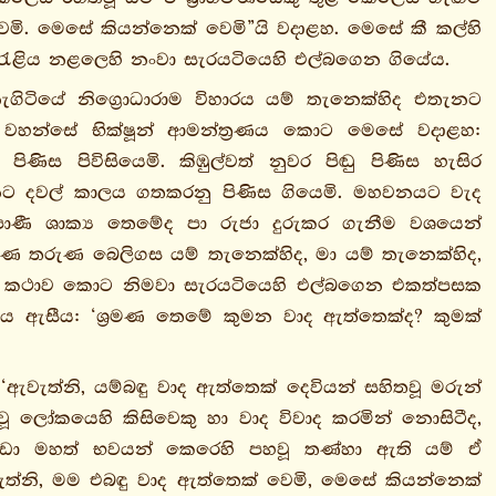
මි. මෙසේ කියන්නෙක් වෙමි”යි වදාළහ. මෙසේ කී කල්හි
් රැළිය නළලෙහි නංවා සැරයටියෙහි එල්බගෙන ගියේය.
ැගිටියේ නිග්‍රොධාරාම විහාරය යම් තැනෙක්හිද එතැනට
 වහන්සේ භික්ෂූන් ආමන්ත්‍රණය කොට මෙසේ වදාළහ:
ණිස පිවිසියෙමි. කිඹුල්වත් නුවර පිඬු පිණිස හැසිර
නට දවල් කාලය ගතකරනු පිණිස ගියෙමි. මහවනයට වැද
ාණී ශාක්‍ය තෙමේද පා රුජා දුරුකර ගැනීම වශයෙන්
ණ තරුණ බෙලිගස යම් තැනෙක්හිද, මා යම් තැනෙක්හිද,
ටයුතු කථාව කොට නිමවා සැරයටියෙහි එල්බගෙන එකත්පසක
ෙය ඇසීය: ‘ශ්‍රමණ තෙමේ කුමන වාද ඇත්තෙක්ද? කුමක්
ඇවැත්නි, යම්බඳු වාද ඇත්තෙක් දෙවියන් සහිතවූ මරුන්
හිතවූ ලෝකයෙහි කිසිවෙකු හා වාද විවාද කරමින් නොසිටීද,
 කුඩා මහත් භවයන් කෙරෙහි පහවූ තණ්හා ඇති යම් ඒ
ැත්නි, මම එබඳු වාද ඇත්තෙක් වෙමි, මෙසේ කියන්නෙක්