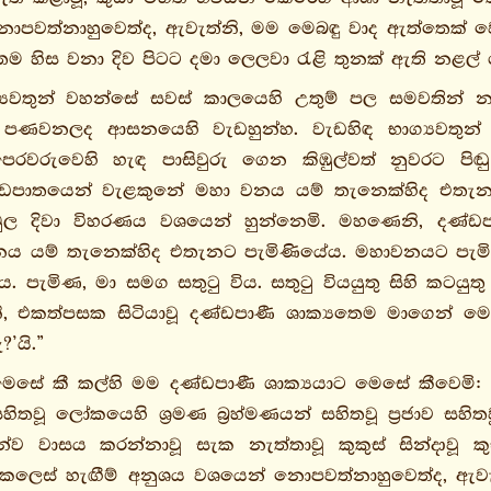
පවත්නාහුවෙත්ද, ඇවැත්නි, මම මෙබඳු වාද ඇත්තෙක් වෙ
ෙම හිස වනා දිව පිටට දමා ලෙලවා රැළි තුනක් ඇති නළල
ග්‍යවතුන් වහන්සේ සවස් කාලයෙහි උතුම් පල සමවතින් න
 පණවනලද ආසනයෙහි වැඩහුන්හ. වැඩහිඳ භාග්‍යවතුන්
වරුවෙහි හැඳ පාසිවුරු ගෙන කිඹුල්වත් නුවරට පිඬු පි
ණ්ඩපාතයෙන් වැළකුනේ මහා වනය යම් තැනෙක්හිද එතැ
ල දිවා විහරණය වශයෙන් හුන්නෙමි. මහණෙනි, දණ්ඩප
නය යම් තැනෙක්හිද එතැනට පැමිණියේය. මහාවනයට පැමි
. පැමිණ, මා සමග සතුටු විය. සතුටු වියයුතු සිහි ක
, එකත්පසක සිටියාවූ දණ්ඩපාණී ශාක්‍යතෙම මාගෙන් ම
?’යි.”
ෙසේ කී කල්හි මම දණ්ඩපාණී ශාක්‍යයාට මෙසේ කීවෙමි: ‘
් සහිතවූ ලෝකයෙහි ශ්‍රමණ බ්‍රහ්මණයන් සහිතවූ ප්‍රජාව ස
්ව වාසය කරන්නාවූ සැක නැත්තාවූ කුකුස් සින්දාවූ
ළ කෙලෙස් හැඟීම් අනුශය වශයෙන් නොපවත්නාහුවෙත්ද, ඇව