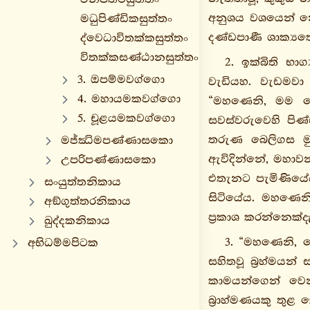
අනුශය වශයෙන් නො
මධුපිණ්ඩිකසුත්තං
දණ්ඩපාණී ශාක්‍යත
ද්වෙධාවිතක්කසුත්තං
විතක්කසණ්ඨානසුත්තං
2. ඉක්බිති භා
3. ඔපම්මවග්ගො
වැඩියහ. වැඩමවා
4. මහායමකවග්ගො
“මහණෙනි, මම පෙර
5. චූළයමකවග්ගො
සවස්වරුවෙහි පි
තරුණ බෙලිගස මු
මජ්ඣිමපණ්ණාසකො
ඇවිදින්නේ, මහාව
උපරිපණ්ණාසකො
එතැනට පැමිණියේය
සංයුත්තනිකාය
සිටියේය. මහණෙනි
අඞ්ගුත්තරනිකාය
ප්‍රකාශ කරන්නෙක්දැ
ඛුද්දකනිකාය
3. “මහණෙනි, ම
අභිධම්මපිටක
සහිතවූ බ්‍රහ්මයන
කාමයන්ගෙන් වෙන
බ්‍රාහ්මණයකු තු