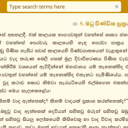
8. මධු පිණ්ඩික සූත්‍
ෙසේ අසනලදී. එක් කාලයක භාග්‍යවතුන් වහන්සේ ශාක්‍ය ජනප
් වහන්සේ පෙරවරු කාලයෙහි හැඳ පෙරවා පාත්‍රය හා 
ි පිඬු පිණිස හැසිර සවස් කාලයෙහි පිණ්ඩපාතයෙන් වැළක
ට වැද තරුණ බෙලි ගසක් මුල දිවාවිහරණය පිණිස වැඩහු
මන්කිරීම වශයෙන් ඇවිදින්නේ මහාවනය යම් තැනෙක්හිද
ග්‍යවතුන් වහන්සේ යම් තැනෙක්හිද එතැනට පැමිණියේය. ප
යුතු වූද කථාව කොට නිමවා සැරයටියෙහි එල්බගෙන එකත්පස
න්සේට මෙය සැලකෙළේය:
ිනම් වාද ඇත්තෙක්ද? කිනම් වාදයක් ප්‍රකාශ කරන්නෙක්ද?”
 බඳුවූ වාද ඇත්තෙක් දෙවියන් සහිතවූ මරුන් සහිතවූ බඹුන
සුන් සහිතවූ සියලු ලෝකයෙහි කිසිවෙකු හා වාද විවාද ක
 නැති කළාවූ, කුඩා මහත් භවයන් කෙරෙහි ආශා නැත්තාවූ කෙ