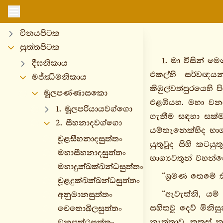
විනයපිටක
සුත්තපිටක
1. මා විසින් ම
දීඝනිකාය
එකල්හි සර්වඥයන
මජ්ඣිමනිකාය
කිඹුල්වත්පුරයෙහ
මූලපණ්ණාසකො
එළඹියහ. මහා වනය
1. මූලපරියායවග්ගො
ගැනීම සඳහා සක්
2. සීහනාදවග්ගො
යම්තැනෙක්හිද භා
චූළසීහනාදසුත්තං
යුතුවූද සිහි කට
මහාසීහනාදසුත්තං
භාග්‍යවතුන් වහ
මහාදුක්ඛක්ඛන්ධසුත්තං
“ශ්‍රමණ තෙමේ ක
චූළදුක්ඛක්ඛන්ධසුත්තං
“ඇවැත්නි, යම්
අනුමානසුත්තං
සහිතවූ දෙව් මිනි
චෙතොඛිලසුත්තං
නැත්තාවූ, කුකුස්
වනපත්ථසුත්තං