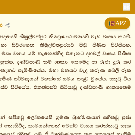
APZ
රය
දයෙහි කිඹුල්වත්පුර නිග්‍රොධාරාමයෙහි වැඩ වාසය කරති.
සිවුරගෙන කිඹුල්වත්පුරයට පිඬු පිණිස පිවිසියහ.
ුනේ මහා වනය යම් තැනෙක්හිද එතැනට දහවල් වාසය පිණිස
න්හ. දණ්ඩපාණී නම් ශාක්‍ය තෙමේද පා රුජා දුරු කර
 එතැනට පැමිණියේය. මහා වනයට වැද තරුණ බෙලි රුක
ැමිණ සර්වඥයන් වහන්සේ සමග සතුටු වූයේය. සතුටු විය
්ව සිටියේය. එකත්පස්ව සිටියාවූ දණ්ඩපාණී ශාක්‍යතෙම
් සහිතවූ ලෝකයෙහි ශ්‍රමණ බ්‍රාහ්මණයන් සහිතවූ ප්‍රජා
රමින් නොසිටීද, කාමයන්ගෙන් වෙන්ව වාසය කරන්නාවූ සැක
ලෙස් රහිතවූ යම් ඒ බ්‍රාහ්මණයෙකු තුළ කෙලෙස් හැඟීම්