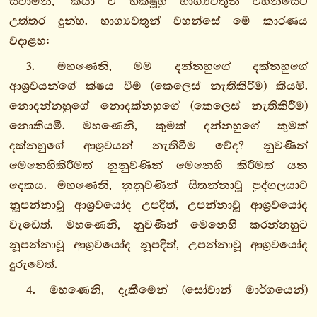
ස්වාමීනි,’ කියා ඒ භික්ෂූහු භාග්‍යවතුන් වහන්සේට
සල්ලෙඛසුත්තං
උත්තර දුන්හ. භාග්‍යවතුන් වහන්සේ මේ කාරණය
සම්මාදිට්ඨිසුත්තං
වදාළහ:
සතිපට්ඨානසුත්තං
3. මහණෙනි, මම දන්නහුගේ දක්නහුගේ
2.
ආශ්‍රවයන්ගේ ක්ෂය වීම (කෙලෙස් නැතිකිරීම) කියමි.
සීහනාදවග්ගො
නොදන්නහුගේ නොදක්නහුගේ (කෙලෙස් නැතිකිරීම)
3.
නොකියමි. මහණෙනි, කුමක් දන්නහුගේ කුමක්
ඔපම්මවග්ගො
දක්නහුගේ ආශ්‍රවයන් නැතිවීම වේද? නුවණින්
4.
මෙනෙහිකිරීමත් නුනුවණින් මෙනෙහි කිරීමත් යන
මහායමකවග්ගො
දෙකය. මහණෙනි, නුනුවණින් සිතන්නාවූ පුද්ගලයාට
5.
නූපන්නාවූ ආශ්‍රවයෝද උපදිත්, උපන්නාවූ ආශ්‍රවයෝද
චූළයමකවග්ගො
වැඩෙත්. මහණෙනි, නුවණින් මෙනෙහි කරන්නහුට
මජ්ඣිමපණ්ණාසකො
නූපන්නාවූ ආශ්‍රවයෝද නූපදිත්, උපන්නාවූ ආශ්‍රවයෝද
උපරිපණ්ණාසකො
දුරුවෙත්.
සංයුත්තනිකාය
4. මහණෙනි, දැකීමෙන් (සෝවාන් මාර්ගයෙන්)
අඞ්ගුත්තරනිකාය
පහකළ යුතුවූ ආශ්‍රව ඇත්තාහ. සංවරයෙන් පහකළ යුතුවූ