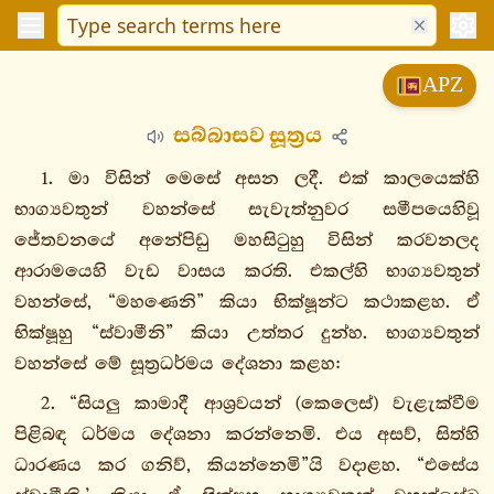
විනයපිටක
APZ
සුත්තපිටක
සබ්බාසව සූත්‍රය
දීඝනිකාය
මජ්ඣිමනිකාය
1. මා විසින් මෙසේ අසන ලදී. එක් කාලයෙක්හි
මූලපණ්ණාසකො
භාග්‍යවතුන් වහන්සේ සැවැත්නුවර සමීපයෙහිවූ
ජේතවනයේ අනේපිඩු මහසිටුහු විසින් කරවනලද
1.
ආරාමයෙහි වැඩ වාසය කරති. එකල්හි භාග්‍යවතුන්
මූලපරියායවග්ගො
වහන්සේ, “මහණෙනි” කියා භික්ෂූන්ට කථාකළහ. ඒ
මූලපරියායසුත්තං
භික්ෂූහු “ස්වාමීනි” කියා උත්තර දුන්හ. භාග්‍යවතුන්
සබ්බාසවසුත්තං
වහන්සේ මේ සූත්‍රධර්මය දේශනා කළහ:
ධම්මදායාදසුත්තං
භයභෙරවසුත්තං
2. “සියලු කාමාදී ආශ්‍රවයන් (කෙලෙස්) වැළැක්වීම
අනඞ්ගණසුත්තං
පිළිබඳ ධර්මය දේශනා කරන්නෙමි. එය අසව්, සිත්හි
ආකඞ්ඛෙය්‍යසුත්තං
ධාරණය කර ගනිව්, කියන්නෙමි”යි වදාළහ. “එසේය
වත්ථූපමසුත්තං