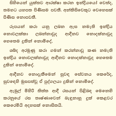
සිහියෙන් යුක්තව ආරක්ෂා කරන ඉන්ද්‍රියයෝ වෙත්ද,
ථෙරගාථාපාළි
තමහට යහපත පිණිසම පවතී. අන්කිසිවෙකුට වෙහෙසක්
1.
පිණිස නොපවතී.
එකකනිපාතො
රූපයන් කරා යනු ලබන ඇස නමැති ඉන්ද්‍රිය
2.
නොවලක්කා ලබන්නාවූද ආදීනව නොදක්නාවූද
දුකනිපාතො
හෙතෙම දුකින් නොමිදේ,
3.
තිකනිපාතො
ශබ්ද අරමුණු කරා ගමන් කරන්නාවූ කණ නමැති
4.
ඉන්ද්‍රිය නොවලක්නාවූද ආදීනව නොදක්නාවූද හෙතෙම
චතුක්කනිපාතො
දුකින් නොමිදේ.
5.
ආදීනව නොදැකීමෙන් සුවඳ සේවනය කෙරේද,
පඤ්චකනිපාතො
සුවඳෙහි මුසපත්වූ ඒ පුද්ගලයා දුකින් නොමිදේ.
6.
ඇඹුල් මිහිරි තිත්ත ආදී රසයන් පිළිබඳ මෙනෙහි
ඡක්කනිපාතො
කරනුයේ රස තෘෂ්ණාවෙන් බැඳුනාහූ දුක් කෙළවර
7.
කෙරෙමියි අදහසක් නොසිතයි.
සත්තකනිපාතො
සුන්දරවූද මනොරම්‍යවූද ස්පර්ශ සිහිපත් කරනුයේ
8.