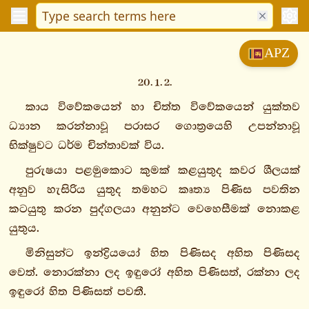
විනයපිටක
APZ
සුත්තපිටක
20. 1. 2.
දීඝනිකාය
කාය විවේකයෙන් හා චිත්ත විවේකයෙන් යුක්තව
මජ්ඣිමනිකාය
ධ්‍යාන කරන්නාවූ පරාසර ගොත්‍රයෙහි උපන්නාවූ
සංයුත්තනිකාය
භික්ෂුවට ධර්ම චින්තාවක් විය.
අඞ්ගුත්තරනිකාය
ඛුද්දකනිකාය
පුරුෂයා පළමුකොට කුමක් කළයුතුද කවර ශීලයක්
ඛුද්දකපාඨපාළි
අනුව හැසිරිය යුතුද තමහට කෘත්‍ය පිණිස පවතින
ධම්මපදපාළි
කටයුතු කරන පුද්ගලයා අනුන්ට වෙහෙසීමක් නොකළ
උදානපාළි
යුතුය.
ඉතිවුත්තකපාළි
මිනිසුන්ට ඉන්ද්‍රියයෝ හිත පිණිසද අහිත පිණිසද
සුත්තනිපාතො
වෙත්. නොරක්නා ලද ඉඳුරෝ අහිත පිණිසත්, රක්නා ලද
විමානවත්ථුපාළි
ඉඳුරෝ හිත පිණිසත් පවතී.
පෙතවත්ථුපාළි