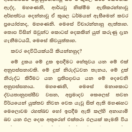
2.
ඇද්ද, මහණෙනි, ආර්යවූ නික්මීම ඇතිකරන්නාවූ
චුල්ලවග්ගො
අර්හත්වය දෙන්නාවූ ඒ කුශල ධර්මයන් ඇසීමෙන් කවර
3.
ප්‍රයෝජනද, මහණෙනි. මෙසේ විචාරන්නාහු ඇත්තාහ.
මහාවග්ගො
තොප විසින් ඔවුන්ට කොටස් දෙකකින් යුත් කරුණු දැන
ගැනීමටයයි, මෙසේ කිවයුත්තාහ.
පබ්බජ්ජා
සුත්තං
කවර දෙවිධියක්යයි කියන්නහුද?
පධාන
මේ දුකය මේ දුක ඉපදීමට හේතුවය යන මේ එක්
සුත්තං
අනුපස්සනාවකි. මේ දුක් නිරුද්ධවන තැනය, මේ දුක්
සුභාසිත
නිරුද්ධ කිරීමට යන ප්‍රතිපදාවය යන මේ දෙවෙනි
සුත්තං
අනුපස්සනාය. මහණෙනි, මෙසේ මනාකොට
සුන්දරිකභාරද්වාජ
ද්වයතානුපස්සීව වසන, අප්‍රමාදව කෙලෙස් තවන
සුත්තං
වීර්යයෙන් යුක්තව නිවන වෙත යැවූ සිත් ඇති මහණහට
මාඝසුත්තං
මෙලොවම රහත්බව හෝ ඉපදීම ඇති කල්හි අනාගාමි
සභිය
බව යන ඵල දෙක අතුරෙන් එක්තරා ඵලයක් කැමති විය
සුත්තං
යුත්තාහ. භාග්‍යවතුන් වහන්සේ මෙය වදාළ සේක.
සෙල