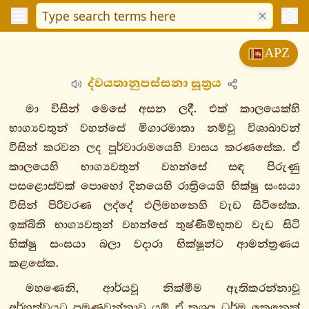
විනයපිටක
APZ
සුත්තපිටක
ද්වයතානුපස්සනා සූත්‍රය
දීඝනිකාය
මජ්ඣිමනිකාය
මා විසින් මෙසේ අසන ලදී. එක් කාලයෙක්හි
සංයුත්තනිකාය
භාග්‍යවතුන් වහන්සේ මිගාරමාතා නම්වූ විශාඛාවන්
අඞ්ගුත්තරනිකාය
විසින් කරවන ලද පූර්වාරාමයෙහි වාසය කරණසේක. ඒ
ඛුද්දකනිකාය
කාලයෙහි භාග්‍යවතුන් වහන්සේ සඳ පිරුණු
පසළොස්වක් පොහෝ දිනයෙහි රාත්‍රියෙහි භික්ෂු සංඝයා
ඛුද්දකපාඨපාළි
විසින් පිරිවරණ ලද්දේ එලිමහනෙහි වැඩ සිටිසේක.
ධම්මපදපාළි
ඉක්බිති භාග්‍යවතුන් වහන්සේ තුෂ්ණිම්භූතව වැඩ සිටි
උදානපාළි
භික්ෂු සංඝයා බලා වදාරා භික්ෂූන්ට ආමන්ත්‍රණය
ඉතිවුත්තකපාළි
කළසේක.
සුත්තනිපාතො
1.
මහණෙනි, ආර්යවූ නික්මීම ඇතිකරන්නාවූ
උරගවග්ගො
අර්හත්වයට පමුණුවන්නාවූ යම් ඒ කුශල ධර්ම කෙනෙක්