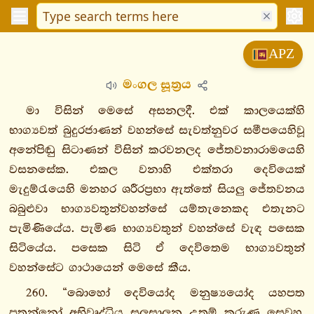
විනයපිටක
APZ
සුත්තපිටක
මංගල සූත්‍රය
දීඝනිකාය
මජ්ඣිමනිකාය
මා විසින් මෙසේ අසනලදී. එක් කාලයෙක්හි
සංයුත්තනිකාය
භාග්‍යවත් බුදුරජාණන් වහන්සේ සැවත්නුවර සමීපයෙහිවූ
අඞ්ගුත්තරනිකාය
අනේපිඬු සිටාණන් විසින් කරවනලද ජේතවනාරාමයෙහි
ඛුද්දකනිකාය
වසනසේක. එකල වනාහි එක්තරා දෙවියෙක්
මැදුම්රැයෙහි මනහර ශරීරප්‍රභා ඇත්තේ සියලු ජේතවනය
ඛුද්දකපාඨපාළි
බබුළුවා භාග්‍යවතුන්වහන්සේ යම්තැනෙකද එතැනට
ධම්මපදපාළි
පැමිණියේය. පැමිණ භාග්‍යවතුන් වහන්සේ වැඳ පසෙක
උදානපාළි
සිටියේය. පසෙක සිටි ඒ දෙවිතෙම භාග්‍යවතුන්
ඉතිවුත්තකපාළි
වහන්සේට ගාථායෙන් මෙසේ කීය.
සුත්තනිපාතො
1.
260. “බොහෝ දෙවියෝද මනුෂ්‍යයෝද යහපත
උරගවග්ගො
පතන්නෝ අභිවෘද්ධිය සලසාලන උතුම් කරුණු සෙවූහ.