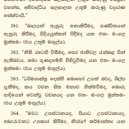
2.
වහන්ස, අභිවෘද්ධිය සලසාලන උතුම් කරුණු වදාරණ
චුල්ලවග්ගො
සේක්වායි.”
රතනසුත්තං
261. “බාලයන් ඇසුරු නොකිරීමද, පණ්ඩිතයන්
ආමගන්ධසුත්තං
ඇසුරු කිරීමද, පිදියයුත්තන් පිදීමද යන එතං මංගල
හිරිසුත්තං
මුත්තමං (එය උතුම් මඟුල්ය).
මංගලසුත්තං
262. “නිසි රටෙහි විසීමද, පෙර ජාතිවල රැස්කළ පින්
සූචිලොම
ඇතිබවය, තමා ගුණදහම්හි පිහිටුවීමද යන එතං මංගල
සුත්තං
මුත්තමං (එය උතුම් මඟුල්ය).
කපිලසුත්තං
263. “ධර්මශාස්ත්‍ර දෙක්හි බොහෝ උගත් බවද, ශිල්ප
බ්‍රාහ්මණධම්මික
දැනීමද, කය වචන සිත මනාව හික්මවීමද, බොරු
සුත්තං
ආදියෙන් වෙන්වූ වචනයද යන එතං මංගල මුත්තමං
ධම්ම
(එය උතුම් මඟුල්ය).
නාවා
සුත්තං
264. “මවට උපස්ථානයද, පියාට උපස්ථානයද,
කිංසීලසුත්තං
අඹුදරුවනට උපකාර කිරීමද, නිරවුල් කර්මාන්තද යන
උට්ඨාන