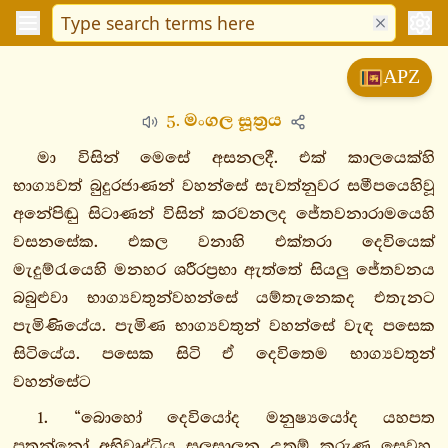
විනයපිටක
APZ
සුත්තපිටක
5. මංගල සූත්‍රය
දීඝනිකාය
මජ්ඣිමනිකාය
මා විසින් මෙසේ අසනලදී. එක් කාලයෙක්හි
සංයුත්තනිකාය
භාග්‍යවත් බුදුරජාණන් වහන්සේ සැවත්නුවර සමීපයෙහිවූ
අඞ්ගුත්තරනිකාය
අනේපිඬු සිටාණන් විසින් කරවනලද ජේතවනාරාමයෙහි
ඛුද්දකනිකාය
වසනසේක. එකල වනාහි එක්තරා දෙවියෙක්
මැදුම්රැයෙහි මනහර ශරීරප්‍රභා ඇත්තේ සියලු ජේතවනය
ඛුද්දකපාඨපාළි
බබුළුවා භාග්‍යවතුන්වහන්සේ යම්තැනෙකද එතැනට
1.
පැමිණියේය. පැමිණ භාග්‍යවතුන් වහන්සේ වැඳ පසෙක
සරණගමනං
සිටියේය. පසෙක සිටි ඒ දෙවිතෙම භාග්‍යවතුන්
2.
වහන්සේට
දසසික්ඛාපදං
3.
1. “බොහෝ දෙවියෝද මනුෂ්‍යයෝද යහපත
ද්වත්තිංසාකාරං
පතන්නෝ අභිවෘද්ධිය සලසාලන උතුම් කරුණු සෙවූහ.