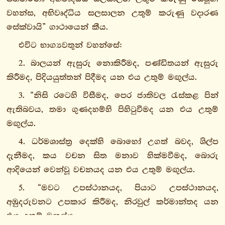
4.
වහන්ස, අභිවෘද්ධිය සලසාලන උතුම් කරුණු වදාරණ
කුමාරපඤ්හා
සේක්වායි” ගාථායෙන් කීය.
5.
එවිට භාග්‍යවතුන් වහන්සේ:
මඞ්ගලසුත්තං
2. බාලයන් ඇසුරු නොකිරීමද, පණ්ඩිතයන් ඇසුරු
6.
කිරීමද, පිදියයුත්තන් පිදීමද යන එය උතුම් මඟුල්ය.
රතනසුත්තං
3. “නිසි රටෙහි විසීමද, පෙර ජාතිවල රැස්කළ පින්
7.
ඇතිබවය, තමා ගුණදහම්හි පිහිටුවීමද යන එය උතුම්
තිරොකුඩ්ඩසුත්තං
මඟුල්ය.
8.
නිධිකණ්ඩසුත්තං
4. ධර්මශාස්ත්‍ර දෙක්හි බොහෝ උගත් බවද, ශිල්ප
9.
දැනීමද, කය වචන සිත මනාව හික්මවීමද, බොරු
මෙත්තසුත්තං
ආදියෙන් වෙන්වූ වචනයද යන එය උතුම් මඟුල්ය.
ධම්මපදපාළි
5. “මවට උපස්ථානයද, පියාට උපස්ථානයද,
උදානපාළි
අඹුදරුවනට උපකාර කිරීමද, නිරවුල් කර්මාන්තද යන
ඉතිවුත්තකපාළි
එය උතුම් මඟුල්ය.
සුත්තනිපාතො