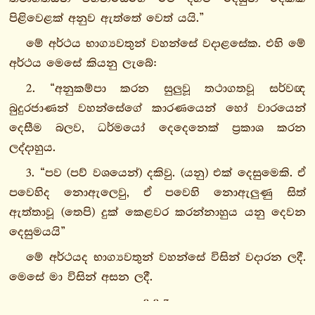
පිළිවෙළක් අනුව ඇත්තේ වෙත් යයි.”
වග්ගො
දුතියවග්ගො
මේ අර්ථය භාග්‍යවතුන් වහන්සේ වදාළසේක. එහි මේ
විතක්ක
අර්ථය මෙසේ කියනු ලැබේ:
සුත්තං
2. “අනුකම්පා කරන සුලුවූ තථාගතවූ සර්වඥ
දෙසනාසුත්තං
බුදුරජාණන් වහන්සේගේ කාරණයෙන් හෝ වාරයෙන්
විජ්ජාසුත්තං
දෙසීම බලව, ධර්මයෝ දෙදෙනෙක් ප්‍රකාශ කරන
පඤ්ඤාපරිහානි
ලද්දාහුය.
සුත්තං
3. “පව (පව් වශයෙන්) දකිවු. (යනු) එක් දෙසුමෙකි. ඒ
සුක්කධම්ම
පවෙහිද නොඇලෙවු, ඒ පවෙහි නොඇලුණු සිත්
සුත්තං
ඇත්තාවූ (තෙපි) දුක් කෙළවර කරන්නාහුය යනු දෙවන
අජාතසුත්තං
දෙසුමයයි”
නිබ්බානධාතු
මේ අර්ථයද භාග්‍යවතුන් වහන්සේ විසින් වදාරන ලදී.
සුත්තං
මෙසේ මා විසින් අසන ලදී.
පටිසල්ලාන
සුත්තං
2. 2. 3.