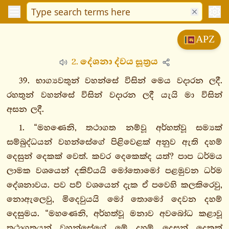
විනයපිටක
APZ
සුත්තපිටක
2. දේශනා ද්වය සූත්‍රය
දීඝනිකාය
මජ්ඣිමනිකාය
39. භාග්‍යවතුන් වහන්සේ විසින් මෙය වදාරන ලදී.
සංයුත්තනිකාය
රහතුන් වහන්සේ විසින් වදාරන ලදී යැයි මා විසින්
අඞ්ගුත්තරනිකාය
අසන ලදී.
ඛුද්දකනිකාය
1. “මහණෙනි, තථාගත නම්වූ අර්හත්වූ සම්‍යක්
ඛුද්දකපාඨපාළි
සම්බුද්ධයන් වහන්සේගේ පිළිවෙළක් අනුව ඇති දහම්
ධම්මපදපාළි
දෙසුන් දෙකක් වෙත්. කවර දෙකෙක්ද යත්? පාප ධර්මය
උදානපාළි
ලාමක වශයෙන් දකිව්යයි මෝතොමෝ පළමුවන ධර්ම
ඉතිවුත්තකපාළි
දේශනාවය. පව පව් වශයෙන් දැක ඒ පවෙහි කලකිරෙවු,
එකකනිපාතො
නොඇලෙවු, මිදෙවුයයි මෝ තොමෝ දෙවන දහම්
දුකනිපාතො
දෙසුමය. “මහණෙනි, අර්හත්වූ මනාව අවබෝධ කළාවූ
තථාගතයන් වහන්සේගේ මේ දහම් දෙසුන් දෙකක්
පඨමො