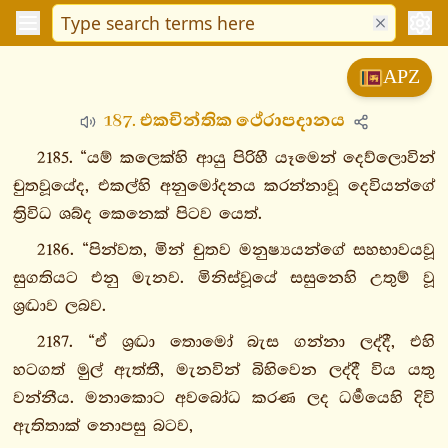
විනයපිටක
APZ
සුත්තපිටක
187. එකචින්තික ථේරාපදානය
දීඝනිකාය
මජ්ඣිමනිකාය
2185. “යම් කලෙක්හි ආයු පිරිහී යෑමෙන් දෙව්ලොවින්
සංයුත්තනිකාය
චුතවූයේද, එකල්හි අනුමෝදනය කරන්නාවූ දෙවියන්ගේ
අඞ්ගුත්තරනිකාය
ත්‍රිවිධ ශබ්ද කෙනෙක් පිටව යෙත්.
ඛුද්දකනිකාය
2186. “පින්වත, මින් චුතව මනුෂ්‍යයන්ගේ සහභාවයවූ
ඛුද්දකපාඨපාළි
සුගතියට එනු මැනව. මිනිස්වූයේ සසුනෙහි උතුම් වූ
ධම්මපදපාළි
ශ්‍රද්‍ධාව ලබව.
උදානපාළි
2187. “ඒ ශ්‍රද්‍ධා තොමෝ බැස ගන්නා ලද්දී, එහි
ඉතිවුත්තකපාළි
හටගත් මුල් ඇත්තී, මැනවින් බිහිවෙන ලද්දී විය යතු
සුත්තනිපාතො
වන්නීය. මනාකොට අවබෝධ කරණ ලද ධර්‍මයෙහි දිවි
විමානවත්ථුපාළි
ඇතිතාක් නොපසු බටව,
පෙතවත්ථුපාළි