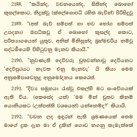
2188. “කයින්ද, වචනයෙන්ද, සිතින්ද බොහෝ
ථෙරගාථාපාළි
කුසල්කොට, නිදුක්වූ (ක්ලේශොපධි රහිත බැවින්) පිරිසිදුවූ
ථෙරීගාථාපාළි
ජාතකපාළි
2189. “(අත් බැව් සම්පත් හා භව භෝග සම්පත්
මහානිද්දෙසපාළි
උපදනා) ඔපධිකවූ ඒ බොහෝ කුසල්ද කොට,
චුල්ලනිද්දෙසපාළි
පරිත්‍යාගයෙන් යුතුව, අනික් මිනිසුන්ද බ්‍රහ්මචරිය නම්වූ
පටිසම්භිදාමග්ගො
සද්ධර්‍මයෙහි පිහිටුවනු මැනව කියායි.”
අපදානපාළි
2190. “නුවණැති දෙවිවරු චුතවන්නාවූ දෙවියනට
ථෙරඅපදාන
‘දෙව්පුරයට නැවත එනු මැනවැ’ යි කියා මෙම
පාළි
අනුකම්පාවෙනුදු අනුමෝදනය කෙරෙත්.
1.
2191. “දිව්‍ය සමූහයා රැස්වූ එකල්හි මට සංවේගයක්
බුද්ධවග්ගො
ඇති විය. (කෙසේද යත්) ‘මම මින් චුතව කිනම්
2.
යොනියකට (උත්පත්ති වශයෙන්) යන්නෙම්ද?’ කියායි.
සිහාසනදායකවග්ගො
2192. “වඩන ලද ඉඳුරන් ඇති ශ්‍රමණයෙක් තෙම
3.
මාගේ දුක දැන මා ඒ දුකින් ගොඩ නගනු කැමැත්තේ
සුභූතිවග්ගො
මාගේ සමීපයට පැමිණියේය.
4.