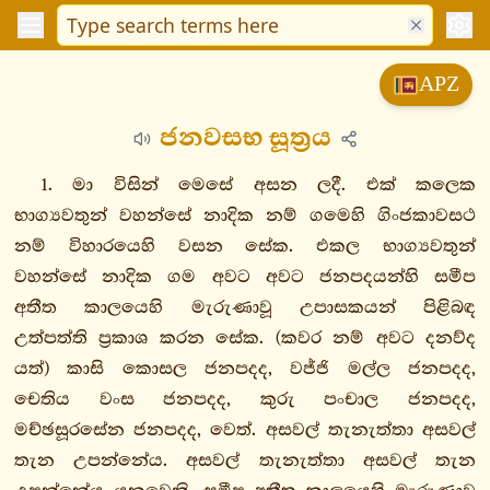
විනයපිටක
APZ
සුත්තපිටක
ජනවසභ සූත්‍රය
දීඝනිකාය
සීලක්ඛන්ධවග්ගො
1. මා විසින් මෙසේ අසන ලදී. එක් කලෙක
මහාවග්ගො
භාග්‍යවතුන් වහන්සේ නාදික නම් ගමෙහි ගිංජකාවසථ
මහාපදානසුත්තං
නම් විහාරයෙහි වසන සේක. එකල භාග්‍යවතුන්
මහානිදානසුත්තං
වහන්සේ නාදික ගම අවට අවට ජනපදයන්හි සමීප
මහාපරිනිබ්බානසුත්තං
අතීත කාලයෙහි මැරුණාවූ උපාසකයන් පිළිබඳ
මහාසුදස්සනසුත්තං
උත්පත්ති ප්‍රකාශ කරන සේක. (කවර නම් අවට දනව්ද
ජනවසභසුත්තං
යත්) කාසි කොසල ජනපදද, වජ්ජි මල්ල ජනපදද,
මහාගොවින්දසුත්තං
චෙතිය වංස ජනපදද, කුරු පංචාල ජනපදද,
මහාසමයසුත්තං
මච්ඡසූරසේන ජනපදද, වෙත්. අසවල් තැනැත්තා අසවල්
සක්කපඤ්හසුත්තං
තැන උපන්නේය. අසවල් තැනැත්තා අසවල් තැන
මහාසතිපට්ඨානසුත්තං