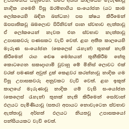
උපන්නේය යනුවෙනි. සමීප අතීත කාලයෙහි මැරුණාවූ
පායාසිසුත්තං
නාදික ගමෙහි විසූ ඔරම්භාගිය සංයෝජන (යට කාම
පාථිකවග්ගො
ලෝකයෙහි බඳින බන්ධන) පස ක්ෂය කිරීමෙන්
ඔපපාතිකවූ බඹලොව පිරිනිවන් පාන ස්වභාව ඇත්තාවූ
මජ්ඣිමනිකාය
ඒ ලෝකයෙන් නැවත එන ස්වභාව නැත්තාවූ
සංයුත්තනිකාය
උපාසකවරු පණසකට වැඩි වෙත්. ළඟ අතීත කාලයෙහි
අඞ්ගුත්තරනිකාය
මැරුණ සංයෝජන (කෙලෙස් රැහැන්) තුනක් නැති
ඛුද්දකනිකාය
කිරීමෙන් රාග ද්‍වෙෂ මෝහයන් තුනීකිරීම හේතු
අභිධම්මපිටක
කොටගෙන සකෘදාගාමි වූවාහු මේ මිනිස් ලොවට එක්
වරක් පමණක් අවුත් දුක් කෙළවර කරන්නාවූ නාදික ගම
විසූ උපාසකවරු අනූවකට වැඩි වෙත්. ළඟ ඉකුත්
කාලයේ මැරුණාවූ නාදික ගම් වැසි සංයෝජන
(කෙලෙස් රැහැන්) තුනක් නැති කිරීමෙන් සෝවාන්
ඵලයට පැමිණියාවූ (සතර) අපායට නොවැටෙන ස්වභාව
ඇත්තාවූ අර්හත් ඵලයට නියතවූ උපාසකයෝ
පන්සියයකට වැඩි වෙත්.