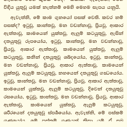
5.
විඳිය යුතුවූ යමක් නැත්නම් මෙහි මෙහම සැපය යනුයි.
පඤ්චකනිපාතො
ඇවැත්නි, මේ කාම ගුනයෝ පසක් වෙති. කවර නම්
6.
පසක්ද? ඉටුවූ, කාන්තවූ, මන වඩන්නාවූ, ප්‍රියවූ, ආකාර
ඡක්කනිපාතො
ඇත්තාවූ, කාමයෙන් යුක්තවූ, ඇලුම් කටයුතුවූ, ඇසින්
7.
දතයුතුවූ රූපයෝය, ඉටුවූ, කාන්තවූ, මන වඩන්නාවූ,
සත්තකනිපාතො
ප්‍රියවූ, ආකාර ඇත්තාවූ, කාමයෙන් යුක්තවූ, ඇලුම්
8.
කටයුතුවූ, කනින් දතයුතුවූ ශබ්දයෝය, ඉටුවූ, කාන්තවූ,
අට්ඨකනිපාතො
මන වඩන්නාවූ, ප්‍රියවූ, ආකාර ඇත්තාවූ, කාමයෙන්
9.
යුක්තවූ, ඇලුම් කටයුතුවූ, නහයෙන් දතයුතුවූ ගන්‍ධයෝය.
නවකනිපාතො
ඉටුවූ, කාන්තවූ, මන වඩන්නාවූ, ප්‍රියවූ, ආකාර ඇත්තාවූ,
1. පඨමො
කාමයෙන් යුක්තවූ, ඇලුම් කටයුතුවූ, දිවෙන් දතයුතුවූ
පණ්ණාසකො
රසයෝය, ඉටුවූ, කාන්තවූ, මන වඩන්නාවූ, ප්‍රියවූ, ආකාර
1.
ඇත්තාවූ, කාමයෙන් යුක්තවූ, ඇලුම් කටයුතුවූ,
සම්බොධිවග්ගො
ශරීරයෙන් දතයුතුවූ ස්පර්‍ශයෝය. ඇවැත්නි, මේ පස්කම්
2.
ගුණයෝය. මේ පස්කම් ගුණයන් නිසා යම් ඒ සුඛ
සීහනාදවග්ගො