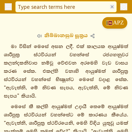
විනයපිටක
APZ
සුත්තපිටක
නිබ්බානසුඛ සූත්‍රය
දීඝනිකාය
මජ්ඣිමනිකාය
මා විසින් මෙසේ අසන ලදී. එක් කාලයක ආයුෂ්මත්
සංයුත්තනිකාය
ශාරීපුත්‍ර ස්ථවිරයන් වහන්සේ රජගහනුවර
අඞ්ගුත්තරනිකාය
කලන්දකනිවාප නම්වූ වේළුවන අරමෙහි වැඩ වාසය
කරණ සේක. එකල්හි වනාහි ආයුෂ්මත් ශාරීපුත්‍ර
1. එකක
ස්ථවිරයන් වහන්සේ භික්‍ෂූන්ට මෙසේ වදාළ සේක.
නිපාතො
“ඇවැත්නි, මේ නිවණ සැපය, ඇවැත්නි, මේ නිවණ
2.
සැපය” කියායි.
දුකනිපාතො
3.
මෙසේ කී කල්හි ආයුෂ්මත් උදායී තෙමේ ආයුෂ්මත්
තිකනිපාතො
ශාරීපුත්‍ර ස්ථවිරයන් වහන්සේට මේ කාරණය කීයේය.
4.
“ඇවැත්නි, ශාරීපුත්‍ර ස්ථවිරයෙනි, මෙහි විඳිය යුතුවූ යමක්
චතුක්කනිපාතො
නැත්නම් මෙහි කුමක් වේද?” කියායි. “ඇවැත්නි, මෙහි