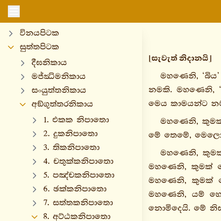
විනයපිටක
සුත්තපිටක
[සැවැත් නිදානයි]
දීඝනිකාය
මහණෙනි, ‘බිය
මජ්ඣිමනිකාය
නමකි. මහණෙනි, 
සංයුත්තනිකාය
මෙය කාමයන්ට නමක
අඞ්ගුත්තරනිකාය
1. එකක නිපාතො
මහණෙනි, කුමක
2. දුකනිපාතො
මේ තෙමේ, මෙලොව 
3. තිකනිපාතො
මහණෙනි, කුමක
4. චතුක්කනිපාතො
මහණෙනි, කුමක් 
5. පඤ්චකනිපාතො
මහණෙනි, කුමක් 
6. ඡක්කනිපාතො
මහණෙනි, යම් හෙ
7. සත්තකනිපාතො
නොමිදෙයි. මේ නි
8. අට්ඨකනිපාතො