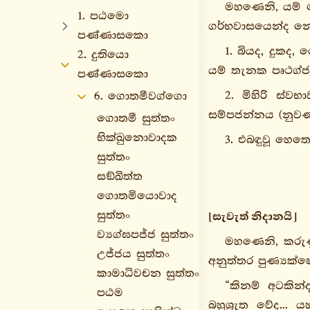
මහණෙනි, යම් 
1. පඨමො
ගර්භවාසයෙන්ද නොම
පණ්ණාසකො
1. බියද, දුකද
2. දුතියො
යම් තැනක පෘථග්ජ
පණ්ණාසකො
2. මිහිරි ස්ව
6. ගොතමීවග්ගො
සම්පජන්නය (නුවණ
ගොතමී සුත්තං
භික්ඛුනොවාදක
3. එබඳුවූ හෙතෙ
සුත්තං
සඞ්ඛිත්ත
ගොතමියොවාද
සුත්තං
[සැවැත් නිදානයි]
ව්‍යග්ඝපජ්ජ සුත්තං
මහණෙනි, කරුණු
උජ්ජය සුත්තං
අනුත්තර පුණ්‍යක්ෂ
කාමාධිවචන සුත්තං
“කිනම් අටකින්
පඨම
බහුශ්‍රුත වේද..