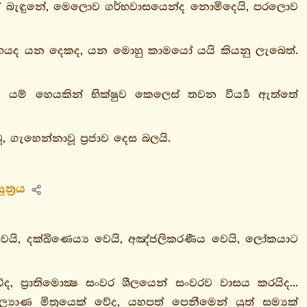
් බැඳුනේ, මෙලොව ගර්භවාසයෙන්ද නොමිදෙයි, පරලොව
 ගර්භයද යන දෙකද, යන මොහු කාමයෝ යයි කියනු ලැබෙත්.
 යම් හෙයකින් භික්ෂුව කෙලෙස් තවන වීර්‍ය්‍ය ඇත්තේ
, ගැහෙන්නාවූ ප්‍රජාව දෙස බලයි.
ත්‍රය
 වෙයි, දක්ඛිණෙය්‍ය වෙයි, අඤ්ජලිකරණීය වෙයි, ලෝකයාට
 ප්‍රාතිමොක්‍ෂ සංවර ශීලයෙන් සංවරව වාසය කරයිද...
ාණ මිත්‍රයෙක් වේද, යහපත් පෙනීමෙන් යුත් සම්‍යක්