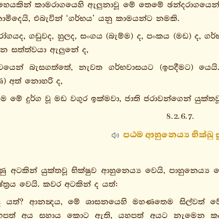
හෙයකින් කාමරාගයෙහි ඇලුනාවූ මේ තෙමේ ඡන්දරාගයෙන
ිදෙයි, එබැවින් ‘ගර්භය’ යනු කාමයන්ට නමකි.
, රෝගයද, ගඩුවද, හුලද, සංගය (බැම්ම) ද, පංකය (මඩ) ද,
න සත්ත්වයා ඇලුනේ ද,
භාවයෙන් බැසගත්තේ, නැවත ගර්භවාසයට (ඉපදීමට) යෙයි.
) අත් නොහරි ද,
ම මේ දුර්ග වූ මඩ වගුර ඉක්මවා, ජාති ජරාවන්ගෙන් යුක්තවූ
8. 2. 6. 7.
පඨම ආහුනෙය්‍ය භික්ඛු සූ
 අටකින් යුක්තවූ භික්ෂුව ආහුනෙය්‍ය වෙයි, පාහුනෙය්‍ය
ේත්‍රය වෙයි. කවර අටකින් ද යත්:
ද යත්? ආනන්‍දය, මේ ශාසනයෙහි මහණතෙම සිල්වත් වේද,
. යහපත් අය සහාය කොට ඇති, යහපත් අයට නැමෙන කල්‍ය