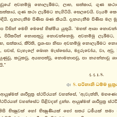
ුටුවූයේ අවනම්බු නොලැබීමට, ලාභ, සත්කාර, ගුණ 
සත්කාර, ගුණ කථා ලැබීමට නැගිටියි. සෙලවෙයි. වෑයම් ක
ිඳියි. දැනගැනීම පිණිස බණ කියයි. දැනගැනීම පිණිස මල ම
විසින් මෙහි මෙසේ හික්මිය යුතුයි. ‘මහත් ආශා නොවන්නෙ
, පිරිකරින් නොසතුටු නොවන්නෙමු. අවනම්බු ලැබීමට, ල
, සත්කාර, කීර්ති, ප්‍රශංසා නිසා අවනම්බු නොලැබීමට 
, පවස්, ඩැහැලේ බොන මැස්සෝය, මදුරුවෝය, වා, අවු, දී
තියුණුවූ, කටුකවූ, අයහපත්වූ, නොමනාපවූ, පා නගන්නාවූ
ි.”
4. 4. 1. 8.
8. පරිහානි ධම්ම සූත්‍
ආයුෂ්මත් ශාරීපුත්‍ර ස්ථවිරයන් වහන්සේ, ‘ඇවැත්නි, මහණෙනි,
‍ර ස්ථවිරයන් වහන්සේට පිළිවදන් දුන්හ. ආයුෂ්මත් ශාරීපුත්‍
ිසි භික්‍ෂුවක් හෝ භික්‍ෂුණියක් හෝ සතර ධර්‍මයක් තමා 