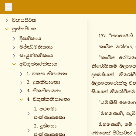
විනයපිටක
සුත්තපිටක
157. “මහණෙනි
දීඝනිකාය
කායික රෝගය,
මජ්ඣිමනිකාය
සංයුත්තනිකාය
“කායික රෝගයෙන
අඞ්ගුත්තරනිකාය
නීරෝගීකම බලාපොර
1. එකක නිපාතො
දසවර්‍ෂයක් නීරෝ
2. දුකනිපාතො
බලාපොරොත්තු වන්න
3. තිකනිපාතො
සියයක් නීරෝගීකම 
4. චතුක්කනිපාතො
“යම්කිසි කෙනෙක
1. පඨමො
“මහණෙනි, පැවි
පණ්ණාසකො
මහණෙනි, මේ ශ
2. දුතියො
බෙහෙත් පිරිකරින්
පණ්ණාසකො