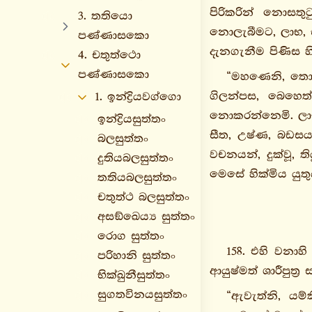
පිරිකරින් නොසත
3. තතියො
නොලැබීමට, ලාභ, 
පණ්ණාසකො
දැනගැනීම පිණිස හ
4. චතුත්ථො
පණ්ණාසකො
“මහණෙනි, තොප 
ගිලන්පස, බෙහෙත්
1. ඉන්ද්‍රියවග්ගො
නොකරන්නෙමි. ලාභ
ඉන්ද්‍රියසුත්තං
සීත, උෂ්ණ, බඩසය
බලසුත්තං
වචනයන්, දුක්වූ, 
දුතියබලසුත්තං
මෙසේ හික්මිය යුතුය
තතියබලසුත්තං
චතුත්ථ බලසුත්තං
අසඞ්ඛෙය්‍ය සුත්තං
රොග සුත්තං
158. එහි වනාහි 
පරිහානි සුත්තං
ආයුෂ්මත් ශාරීපුත්
භික්ඛුනීසුත්තං
සුගතවිනයසුත්තං
“ඇවැත්නි, යම්ක