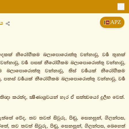
APZ
රය
 දෙකක් නීරෝගීකම බලාපොරොත්තු වන්නාවූ, වර්‍ෂ තුනක්
න්නාවූ, වර්‍ෂ පසක් නීරෝගීකම බලාපොරොත්තු වන්නාවූ,
කම බලාපොරොත්තු වන්නාවූ, තිස් වර්‍ෂයක් නීරෝගීකම
පනස් වර්‍ෂයක් නීරෝගීකම බලාපොරොත්තු වන්නාවූ, වර්‍ෂ
ත්ද, ක්‍ෂීණාශ්‍රවයන් හැර ඒ සත්ත්‍වයෝ දුර්‍ලභ වෙත්.
 වේද, තව තවත් සිවුරු, පිඬු, සෙනසුන්, ගිලන්පස,
ේ, තව තවත් සිවුරු, පිඬු, සෙනසුන්, ගිලන්පස, බෙහෙත්