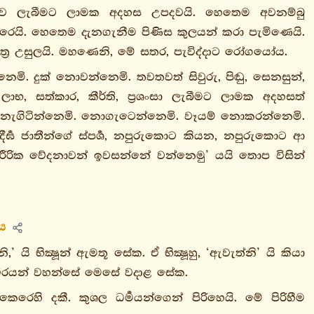
කථාව ලැබීමට ලාමක අදහස උපදවයි. හෙතෙම අවනම්බු
ෙරෙයි. හෙතෙම දැනගැනීම පිණිස කුලයන් කරා පැමිණෙයි.
ූත්‍ර උසුලයි. මහණෙනි, මේ සතර, පැවිද්දාට රෝගයෝය.
මි. දුක් නොවන්නෙමි. තවතවත් සිවුරු, පිඬු, සෙනසුන්,
ාභ, සත්කාර, කීර්ති, ප්‍රශංසා ලැබීමට ලාමක අදහසත්
නොනැගිටින්නෙමි. නොගැටෙන්නෙමි. වෑයම් නොකරන්නෙමි.
ර්‍ඝ ජාතීන්ගේ ස්පර්‍ශ, නපුරුකොට කියන, නපුරුකොට ආ
 ශාරීරික වේදනාවන් ඉවසන්නේ වන්නෙමු’ යයි තොප විසින්
රය
’ යි භික්‍ෂූන් ඇමතූ සේක. ඒ භික්‍ෂූහු, ‘ඇවැත්නි’ යි කියා
ර ස්ථවිරයන් වහන්සේ මෙසේ වදාළ සේක.
කෙරෙහි දකී. කුශල ධර්‍මයන්ගෙන් පිරිහෙයි. මේ පිරිහීම