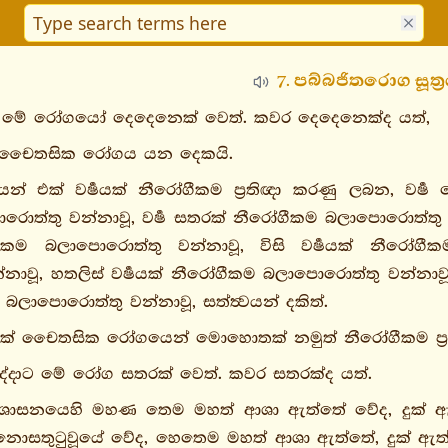
7. පබ්බජිතරොග සූත්‍
, මේ රෝගයෝ දෙදෙනෙක් වෙත්. කවර දෙදෙනෙක්ද යත්,
 චෛතසික රෝගය යන දෙකයි.
් එක් වර්‍ෂයක් නීරෝගීකම ප්‍රතිඥා කරණු ලබන, වර්‍ෂ
ොත්තු වන්නාවූ, වර්‍ෂ සතරක් නීරෝගීකම බලාපොරොත්තු ව
ගීකම බලාපොරොත්තු වන්නාවූ, විසි වර්‍ෂයක් නීරෝගී
ාවූ, හතලිස් වර්‍ෂයක් නීරෝගීකම බලාපොරොත්තු වන්නාවූ, 
බලාපොරොත්තු වන්නාවූ, සත්ත්‍වයන් දකිත්.
් චෛතසික රෝගයෙන් මොහොතක් නමුත් නීරෝගීකම ප්‍රතිඥා කර
ද්දාට මේ රෝග සතරක් වෙත්. කවර සතරක්ද යත්.
ාසනයෙහි මහණ තෙම මහත් ආශා ඇත්තේ වේද, දුක් ඇත්තේ
 නොසතුටුවූයේ වේද, හෙතෙම මහත් ආශා ඇත්තේ, දුක් ඇත්ත