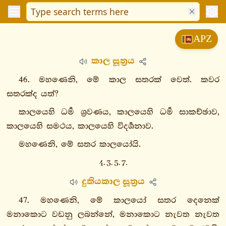
විනයපිටක
APZ
සුත්තපිටක
කාල සූත්‍රය
දීඝනිකාය
මජ්ඣිමනිකාය
46. මහණෙනි, මේ කාල සතරක් වෙත්. කවර
සංයුත්තනිකාය
සතරක්ද යත්?
අඞ්ගුත්තරනිකාය
කාලයෙහි ධර්‍ම ශ්‍රවණය, කාලයෙහි ධර්‍ම සාකච්ඡාව,
1. එකක
කාලයෙහි සමථය, කාලයෙහි විදර්‍ශනාව.
නිපාතො
මහණෙනි, මේ සතර කාලයෝයි.
2.
4. 3. 5. 7.
දුකනිපාතො
3.
දුතියකාල සූත්‍රය
තිකනිපාතො
47. මහණෙනි, මේ කාලයෝ සතර දෙනෙක්
4.
මනාකොට වඩනු ලබන්නේ, මනාකොට නැවත නැවත
චතුක්කනිපාතො