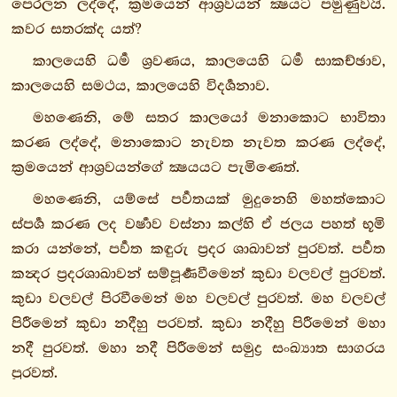
පෙරලන ලද්දේ, ක්‍රමයෙන් ආශ්‍රවයන් ක්‍ෂයට පමුණුවයි.
1. පඨමො
කවර සතරක්ද යත්?
පණ්ණාසකො
කාලයෙහි ධර්‍ම ශ්‍රවණය, කාලයෙහි ධර්‍ම සාකච්ඡාව,
2. දුතියො
කාලයෙහි සමථය, කාලයෙහි විදර්‍ශනාව.
පණ්ණාසකො
මහණෙනි, මේ සතර කාලයෝ මනාකොට භාවිතා
3. තතියො
කරණ ලද්දේ, මනාකොට නැවත නැවත කරණ ලද්දේ,
පණ්ණාසකො
ක්‍රමයෙන් ආශ්‍රවයන්ගේ ක්‍ෂයයට පැමිණෙත්.
1.
වලාහකවග්ගො
මහණෙනි, යම්සේ පර්‍වතයක් මුදුනෙහි මහත්කොට
2.
ස්පර්‍ශ කරණ ලද වර්‍ෂාව වස්නා කල්හි ඒ ජලය පහත් භූමි
කෙසිවග්ගො
කරා යන්නේ, පර්‍වත කඳුරු ප්‍රදර ශාඛාවන් පුරවත්. පර්‍වත
3.
කන්‍දර ප්‍රදරශාඛාවන් සම්පූර්‍ණවීමෙන් කුඩා වලවල් පුරවත්.
භයවග්ගො
කුඩා වලවල් පිරවීමෙන් මහ වලවල් පුරවත්. මහ වලවල්
4.
පිරීමෙන් කුඩා නදීහු පරවත්. කුඩා නදීහු පිරීමෙන් මහා
පුග්ගලවග්ගො
නදී පුරවත්. මහා නදී පිරීමෙන් සමුද්‍ර සංඛ්‍යාත සාගරය
5.
පුරවත්.
ආභාවග්ගො