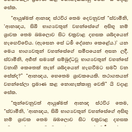
2. දුතියො
සේක.
පණ්ණාසකො
“ආයුෂ්මත් ආනන්‍ද ස්ථවිර තෙම දෙවනුවත් “ස්වාමීනි,
1.
‘ආනන්‍දය, සිඛී භාග්‍යවතුන් වහන්සේගේ අසිභූ නම්
බ්‍රාහ්මණවග්ගො
ශ්‍රාවක තෙම බඹලොව සිට චක්‍රවාළ දහසක ශබ්දයෙන්
2.
හැඟෙව්වේය. (ඇසෙන සේ ධර්‍ම දේශනා කෙළේය.)’ යන
මහාවග්ගො
මෙය භාග්‍යවතුන් වහන්සේගේ සමීපයෙන් අසන ලදී.
3.
ස්වාමීනි, අර්‍හත් සම්‍යක් සම්බුද්ධවූ භාග්‍යවතුන් වහන්සේ
ආනන්දවග්ගො
වනාහි කෙතෙක් තැන් ශබ්දයෙන් හැඟවීමට සමර්‍ථ වන
3.
සේක්ද?” “ආනන්‍දය, හෙතෙම ශ්‍රාවකයෙකි. තථාගතයන්
2.
වහන්සේලා ප්‍රමාණ කළ නොහැක්කාහු වෙති” යි වදාළ
3.
සේක.
1
“තුන්වෙනුවත් ආයුෂ්මත් ආනන්‍ද ස්ථවිර තෙම,
3.
“ස්වාමීනි, ‘ආනන්‍දය, සිඛී භාග්‍යවතුන් වහන්සේගේ අසිභූ
2.
නම් ශ්‍රාවක තෙම බඹලොව සිට චක්‍රවාළ දහසක
3.
ශබ්දයෙන් හැඟෙව්වේය. (ඇසෙන සේ ධර්‍ම දේශනා