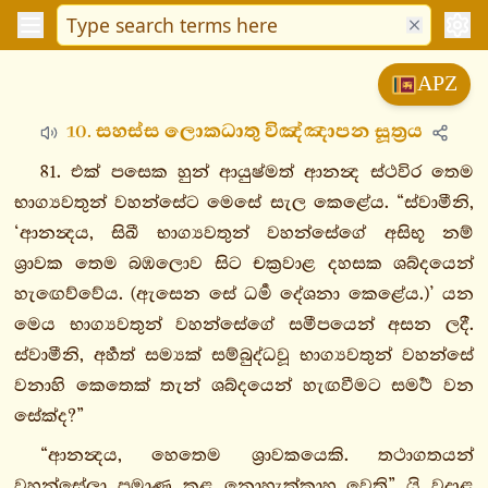
විනයපිටක
APZ
සුත්තපිටක
10. සහස්ස ලොකධාතු විඤ්ඤාපන සූත්‍රය
දීඝනිකාය
මජ්ඣිමනිකාය
81. එක් පසෙක හුන් ආයුෂ්මත් ආනන්‍ද ස්ථවිර තෙම
සංයුත්තනිකාය
භාග්‍යවතුන් වහන්සේට මෙසේ සැල කෙළේය. “ස්වාමීනි,
අඞ්ගුත්තරනිකාය
‘ආනන්‍දය, සිඛී භාග්‍යවතුන් වහන්සේගේ අසිභූ නම්
ශ්‍රාවක තෙම බඹලොව සිට චක්‍රවාළ දහසක ශබ්දයෙන්
1. එකක
හැඟෙව්වේය. (ඇසෙන සේ ධර්‍ම දේශනා කෙළේය.)’ යන
නිපාතො
මෙය භාග්‍යවතුන් වහන්සේගේ සමීපයෙන් අසන ලදී.
2.
ස්වාමීනි, අර්‍හත් සම්‍යක් සම්බුද්ධවූ භාග්‍යවතුන් වහන්සේ
දුකනිපාතො
වනාහි කෙතෙක් තැන් ශබ්දයෙන් හැඟවීමට සමර්‍ථ වන
3.
සේක්ද?”
තිකනිපාතො
1. පඨමො
“ආනන්‍දය, හෙතෙම ශ්‍රාවකයෙකි. තථාගතයන්
පණ්ණාසකො
වහන්සේලා ප්‍රමාණ කළ නොහැක්කාහු වෙති” යි වදාළ