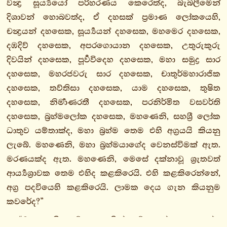
වන්‍ද්‍ර සූර්‍ය්‍යයෝ පරිහරණය කෙරෙත්ද, බැබලීමෙන්
5.
දිශාවන් හොබවත්ද, ඒ දහසක් ප්‍රමාණ ලෝකයෙහි,
පඤ්චකනිපාතො
චන්‍ද්‍රයන් දහසෙක, සූර්‍ය්‍යයන් දහසෙක, මහමෙර දහසෙක,
6.
දඹදිව් දහසෙක, අපරගොයාන දහසෙක, උතුරුකුරු
ඡක්කනිපාතො
දිවයින් දහසෙක, පූර්‍වවිදෙහ දහසෙක, මහා සමුද්‍ර සාර
7.
දහසෙක, මහරජවරු සාර දහසෙක, චාතුර්මහාරාජික
සත්තකනිපාතො
දහසෙක, තව්තිසා දහසෙක, යාම දහසෙක, තුෂිත
8.
දහසෙක, නිර්‍මාණරතී දහසෙක, පරනිර්මිත වසවර්ති
අට්ඨකනිපාතො
දහසෙක, බ්‍රහ්මලෝක දහසෙක, මහණෙනි, සහශ්‍රී ලෝක
9.
ධාතුව යම්තාක්ද, මහා බ්‍රහ්ම තෙම එහි අග්‍රයයි කියනු
නවකනිපාතො
ලැබේ. මහණෙනි, මහා බ්‍රහ්මයාගේද වෙනස්විමක් ඇත.
10.
මරණයක්ද ඇත. මහණෙනි, මෙසේ දක්නාවූ ශ්‍රුතවත්
දසකනිපාතො
ආර්‍ය්‍යශ්‍රාවක තෙම එහිද කළකිරෙයි. එහි කළකිරෙන්නේ,
1. පඨමො
අග්‍ර පදවියෙහි කළකිරෙයි. ලාමක දෙය ගැන කියනුම
පණ්ණාසකො
කවරේද?”
1.
“මහණෙනි, යම් හෙයකින් මේ ලෝකය නැසේද,
ආනිසංසවග්ගො