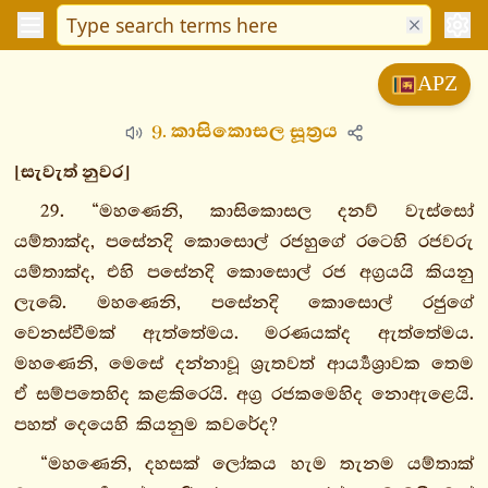
විනයපිටක
APZ
සුත්තපිටක
9. කාසිකොසල සූත්‍රය
දීඝනිකාය
මජ්ඣිමනිකාය
[සැවැත් නුවර]
සංයුත්තනිකාය
29. “මහණෙනි, කාසිකොසල දනව් වැස්සෝ
අඞ්ගුත්තරනිකාය
යම්තාක්ද, පසේනදි කොසොල් රජහුගේ රටෙහි රජවරු
1. එකක
යම්තාක්ද, එහි පසේනදි කොසොල් රජ අග්‍රයයි කියනු
නිපාතො
ලැබේ. මහණෙනි, පසේනදි කොසොල් රජුගේ
2.
වෙනස්වීමක් ඇත්තේමය. මරණයක්ද ඇත්තේමය.
දුකනිපාතො
මහණෙනි, මෙසේ දන්නාවූ ශ්‍රුතවත් ආර්‍ය්‍යශ්‍රාවක තෙම
3.
ඒ සම්පතෙහිද කළකිරෙයි. අග්‍ර රජකමෙහිද නොඇළෙයි.
තිකනිපාතො
පහත් දෙයෙහි කියනුම කවරේද?
4.
“මහණෙනි, දහසක් ලෝකය හැම තැනම යම්තාක්
චතුක්කනිපාතො