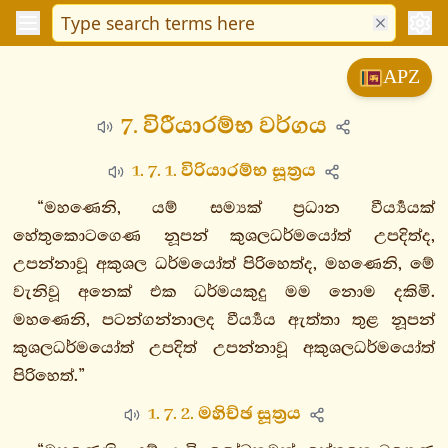
විනයපිටක
APZ
සුත්තපිටක
7. විරීයාරම්භ වර්ගය
දීඝනිකාය
මජ්ඣිමනිකාය
1. 7. 1. විරියාරම්භ සූත්‍රය
සංයුත්තනිකාය
“මහණෙනි, යම් සම්‍යක් ප්‍රධාන වීර්‍ය්‍යයක්
අඞ්ගුත්තරනිකාය
හේතුකොටගෙණ නූපන් කුශලධර්මයෝත් උපදිත්ද,
1. එකක
උපන්නාවූ අකුශල ධර්මයෝත් පිරිහෙත්ද, මහණෙනි, මේ
නිපාතො
වැනිවූ අනෙක් එක ධර්මයකුදු මම නොම දකිමි.
1.
මහණෙනි, පටන්ගන්නාලද වීර්‍ය්‍යය ඇත්තා තුළ නූපන්
චිත්තපරියාදානවග්ගො
කුශලධර්මයෝත් උපදිත් උපන්නාවූ අකුශලධර්මයෝත්
2.
පිරිහෙත්.”
නීවරණප්පහානවග්ගො
1. 7. 2. මහිච්ඡ සූත්‍රය
3.
අකම්මනියවග්ගො