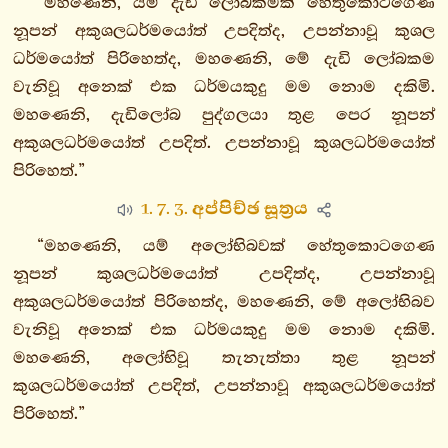
“මහණෙනි, යම් දැඩි ලෝබකමක් හේතුකොටගෙණ
4.
නූපන් අකුශලධර්මයෝත් උපදිත්ද, උපන්නාවූ කුශල
අදන්තවග්ගො
ධර්මයෝත් පිරිහෙත්ද, මහණෙනි, මේ දැඩි ලෝබකම
5.
වැනිවූ අනෙක් එක ධර්මයකුදු මම නොම දකිමි.
සූකවග්ගො
මහණෙනි, දැඩිලෝබ පුද්ගලයා තුළ පෙර නූපන්
6.
අකුශලධර්මයෝත් උපදිත්. උපන්නාවූ කුශලධර්මයෝත්
පභස්සරවග්ගො
පිරිහෙත්.”
7.
1. 7. 3. අප්පිච්ඡ සූත්‍රය
වීරියාරම්භවග්ගො
“මහණෙනි, යම් අලෝභිබවක් හේතුකොටගෙණ
8.
නූපන් කුශලධර්මයෝත් උපදිත්ද, උපන්නාවූ
කල්‍යාණමිත්තවග්ගො
අකුශලධර්මයෝත් පිරිහෙත්ද, මහණෙනි, මේ අලෝභිබව
9.
වැනිවූ අනෙක් එක ධර්මයකුදු මම නොම දකිමි.
පමාදවග්ගො
මහණෙනි, අලෝභිවූ තැනැත්තා තුළ නූපන්
10.
කුශලධර්මයෝත් උපදිත්, උපන්නාවූ අකුශලධර්මයෝත්
අජ්ඣත්තිකවග්ගො
පිරිහෙත්.”
11.
අධම්මවග්ගො